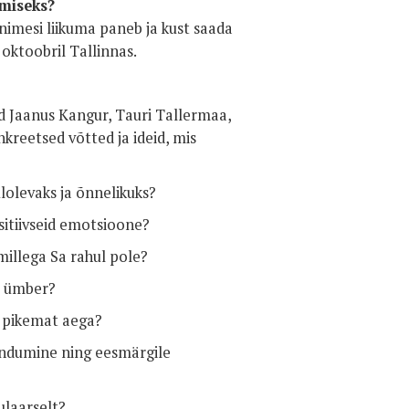
emiseks?
inimesi liikuma paneb ja kust saada
 oktoobril Tallinnas.
d Jaanus Kangur, Tauri Tallermaa,
kreetsed võtted ja ideid, mis
lolevaks ja õnnelikuks?
sitiivseid emotsioone?
millega Sa rahul pole?
a ümber?
a pikemat aega?
kendumine ning eesmärgile
ulaarselt?