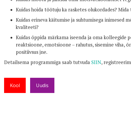
Kuidas hoida töötuju ka rasketes olukordades? Mida 
Kuidas erineva käitumise ja suhtumisega inimesed m
kvaliteeti?
Kuidas õppida märkama iseenda ja oma kolleegide posi
reaktsioone, emotsioone – rahutus, sisemine viha, õn
positiivsus jne.
Detailsema programmiga saab tutvuda
SIIN
, r
egistreeri
Kool
Uudis