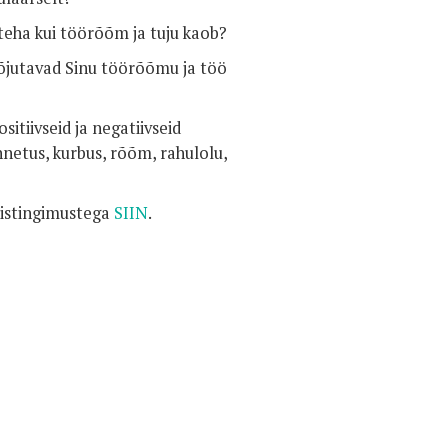
teha kui töörõõm ja tuju kaob?
õjutavad Sinu töörõõmu ja töö
tiivseid ja negatiivseid
netus, kurbus, rõõm, rahulolu,
mistingimustega
SIIN
.