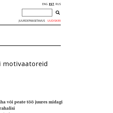
ENG
EST
RUS
JUURDEPÄÄSETAVUS
UUDISKIRI
i motivaatoreid
aha või peate töö juures midagi
rahalisi