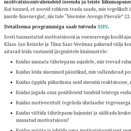
motivatsioonivahendeid iseenda ja teiste liikumapan
Kui tunned, et soovid rohkem teada saada, mis tegelikult 
juurde lisaenergiat, siis tule “Sisemise Arengu Päevale” 22.
Detailsema programmiga saab tutvuda
SIIN
.
Eesti tunnustatud motivatsiooni ja enesearengu koolitaja
Klaas-Jan Reincke ja Tiina Saar-Veelmaa pakuvad välja kon
aitavad leida vastuseid järgmistele küsimustele:
Kuidas suunata tähelepanu asjadele, mis teevad rahu
Kuidas leida sisemised päästikud, mis vallandavad po
Kuidas õppida pidurdama neid sisemisi reaktsioone, 
Kuidas jagada oma positiivseid tundeid teistega end
Kuidas motiveeritult tegeleda ühelaadse tegevuseg
Kuidas vältida tähelepanu hajumist ja säilitada kes
suunatud motivatsioon?
Kuidas mõõta ja juhtida oma motivatsioonitaset reg