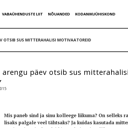
VABAÜHENDUSTE LIIT
NÕUANDED
KODANIKUÜHISKOND
EV OTSIB SUS MITTERAHALISI MOTIVAATOREID
 arengu päev otsib sus mitterahalis
2015
Mis paneb sind ja sinu kolleege liikuma? On selleks r
lisaks palgale veel tähtsaks? Ja kuidas kasutada mitte