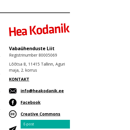
Vabaühenduste Liit
Registrinumber 80005069
Lõõtsa 8, 11415 Tallinn, Aguri
maja, 2. korrus
KONTAKT
info@heakodanik.ee
Facebook
Creative Commons
Email