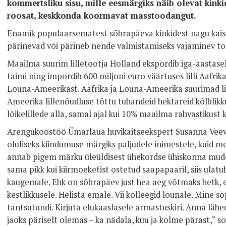
kommertsliku sisu, mille eesmärgiks näib olevat kinki
roosat, keskkonda koormavat masstoodangut.
Enamik populaarsematest sõbrapäeva kinkidest nagu kaisuk
pärinevad või pärineb nende valmistamiseks vajaminev 
Maailma suurim lilletootja Holland ekspordib iga-aastaselt 
taimi ning impordib 600 miljoni euro väärtuses lilli Aafrik
Lõuna-Ameerikast. Aafrika ja Lõuna-Ameerika suurimad l
Ameerika lillenõudluse tõttu tuhandeid hektareid kõlblik
lõikelillede alla, samal ajal kui 10% maailma rahvastikust 
Arengukoostöö Ümarlaua huvikaitseekspert Susanna Veevo
oluliseks kiindumuse märgiks paljudele inimestele, kuid m
annab pigem märku üleüldisest ühekordse ühiskonna mudel
sama pikk kui kiirmoeketist ostetud saapapaaril, siis ula
kaugemale. Ehk on sõbrapäev just hea aeg võtmaks hetk, 
kestlikkusele. Helista emale. Vii kolleegid lõunale. Mine 
tantsutundi. Kirjuta elukaaslasele armastuskiri. Anna läh
jaoks päriselt olemas – ka nädala, kuu ja kolme pärast,“ s