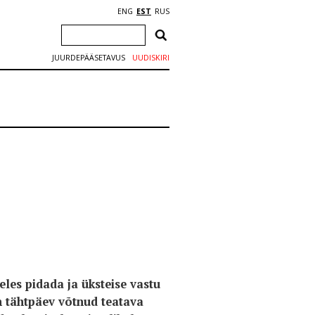
ENG
EST
RUS
JUURDEPÄÄSETAVUS
UUDISKIRI
eles pidada ja üksteise vastu
on tähtpäev võtnud teatava