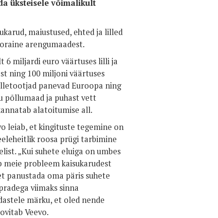
da üksteisele võimalikult
arud, maiustused, ehted ja lilled
tooraine arengumaadest.
6 miljardi euro väärtuses lilli ja
ast ning 100 miljoni väärtuses
illetootjad panevad Euroopa ning
ku põllumaad ja puhast vett
kannatab alatoitumise all.
 leiab, et kingituste tegemine on
eeleheitlik roosa prügi tarbimine
ist. „Kui suhete eluiga on umbes
tub meie probleem kaisukarudest
et panustada oma päris suhete
sõpradega viimaks sinna
edastele märku, et oled nende
oovitab Veevo.