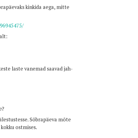
brapäevaks kinkida aega, mitte
396945475/
alt:
keste laste vanemad saavad jah-
e?
 mälestustesse. Sõbrapäeva mõte
 kokku ostmises.