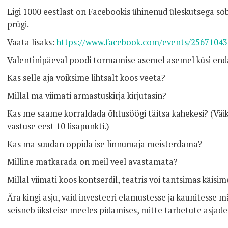
Ligi 1000 eestlast on Facebookis ühinenud üleskutsega sõ
prügi.
Vaata lisaks:
https://www.facebook.com/events/2567104
Valentinipäeval poodi tormamise asemel asemel küsi end
Kas selle aja võiksime lihtsalt koos veeta?
Millal ma viimati armastuskirja kirjutasin?
Kas me saame korraldada õhtusöögi täitsa kahekesi? (Väi
vastuse eest 10 lisapunkti.)
Kas ma suudan õppida ise linnumaja meisterdama?
Milline matkarada on meil veel avastamata?
Millal viimati koos kontserdil, teatris või tantsimas käisim
Ära kingi asju, vaid investeeri elamustesse ja kaunitesse
seisneb üksteise meeles pidamises, mitte tarbetute asjade