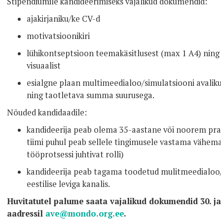
Stipendiumile kandideerimiseks vajalikud dokumendid:
ajakirjaniku/ke CV-d
motivatsioonikiri
lühikontseptsioon teemakäsitlusest (max 1 A4) ning 
visuaalist
esialgne plaan multimeedialoo/simulatsiooni avalik
ning taotletava summa suurusega.
Nõuded kandidaadile:
kandideerija peab olema 35-aastane või noorem prakti
tiimi puhul peab sellele tingimusele vastama vähemal
tööprotsessi juhtivat rolli)
kandideerija peab tagama toodetud mulitmeedialoo/
eestilise leviga kanalis.
Huvitatutel palume saata vajalikud dokumendid 30. j
aadressil
ave@mondo.org.ee
.