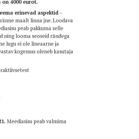
 on 4000 eurot.
teema erinevad aspektid
–
 ränne maalt linna jne. Loodava
ediasisu peab pakkuma selle
jad ning looma seoseid rändega
ne lugu ei ole lineaarne ja
 vastav kogemus oleneb kasutaja
raktiivsetest
21.
Meediasisu peab valmima