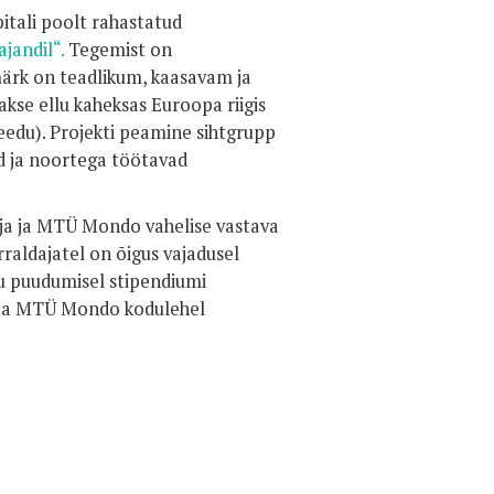
itali poolt rahastatud
jandil“.
Tegemist on
märk on teadlikum, kaasavam ja
akse ellu kaheksas Euroopa riigis
Leedu). Projekti peamine sihtgrupp
d ja noortega töötavad
aja ja MTÜ Mondo vahelise vastava
aldajatel on õigus vajadusel
u puudumisel stipendiumi
älja MTÜ Mondo kodulehel