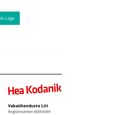
du Liige
Vabaühenduste Liit
Registrinumber 80005069