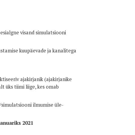
esialgne visand simulatsiooni
ustamise kuupäevade ja kanalitega
seeriv ajakirjanik (ajakirjanike
t üks tiimi liige, kes omab
simulatsiooni ilmumise üle-
aanuariks 2021