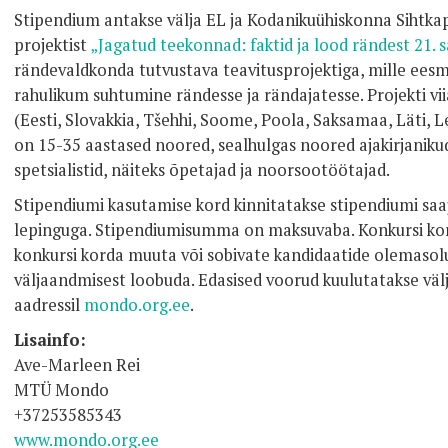
Stipendium antakse välja EL ja Kodanikuühiskonna Sihtkap
projektist
„Jagatud teekonnad: faktid ja lood rändest 21. sa
rändevaldkonda tutvustava teavitusprojektiga, mille ees
rahulikum suhtumine rändesse ja rändajatesse. Projekti vii
(Eesti, Slovakkia, Tšehhi, Soome, Poola, Saksamaa, Läti, 
on 15-35 aastased noored, sealhulgas noored ajakirjaniku
spetsialistid, näiteks õpetajad ja noorsootöötajad.
Stipendiumi kasutamise kord kinnitatakse stipendiumi sa
lepinguga. Stipendiumisumma on maksuvaba. Konkursi korr
konkursi korda muuta või sobivate kandidaatide olemasol
väljaandmisest loobuda. Edasised voorud kuulutatakse v
aadressil
mondo.org.ee
.
Lisainfo:
Ave-Marleen Rei
MTÜ Mondo
+37253585343
www.mondo.org.ee