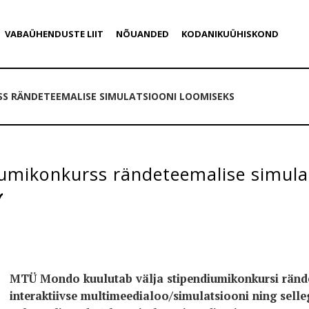
VABAÜHENDUSTE LIIT
NÕUANDED
KODANIKUÜHISKOND
S RÄNDETEEMALISE SIMULATSIOONI LOOMISEKS
iumikonkurss rändeteemalise simula
MTÜ Mondo kuulutab välja stipendiumikonkursi ränd
interaktiivse multimeedialoo/simulatsiooni ning selleg