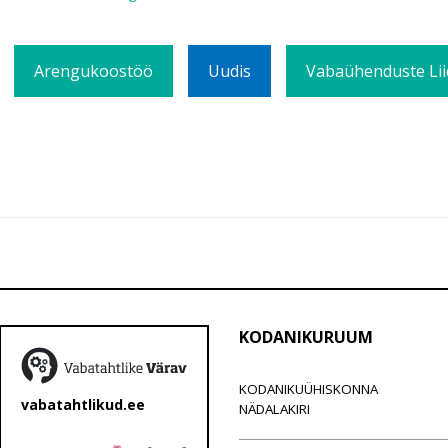
Arengukoostöö
Uudis
Vabaühenduste Lii
KODANIKURUUM
KODANIKUÜHISKONNA
vabatahtlikud.ee
NÄDALAKIRI