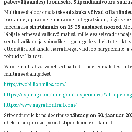
paberväljaandes) loomiseks. Stipendiumivooru suurus
Multimeedialoo/simulatsiooni
sisuks võivad olla rände
tööränne, õpiränne, sundränne, integratsioon, riigisisene
meediasisu
sihtrühmaks on 15-35 aastased noored
. Me
läbijale erinevad valikuvõimalusi, mille ees seisvad rända
seotud valikute ja võimalike tagajärgede vahel. Interaktiiv
ettemääratud kindla narratiiviga, vaid loo hargnemine ja
tehtud valikutest.
Varasemad rahvusvahelised näited rändeteemalistest inte
multimeedialugudest:
http://twobillionmiles.com/
https://expmag.com/immigrant-experience/#all_opening
https://www.migrationtrail.com/
Stipendiumile kandideerimise
tähtaeg on 30. jaanuar 20
üheksa kuu jooksul pärast stipendiumi eraldamist.