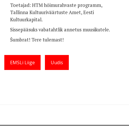
Toetajad: HTM hõimurahvaste programm,
Tallinna Kultuuriväärtuste Amet, Eesti
Kultuurkapital.
Sissepääsuks vabatahtlik annetus muusikutele.
Šumbrat! Tere tulemast!
EMSLi Liige
Uudis