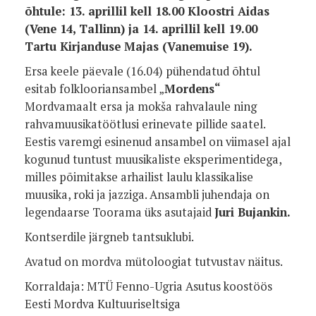
õhtule: 13. aprillil kell 18.00 Kloostri Aidas
(Vene 14, Tallinn) ja
14. aprillil kell 19.00
Tartu Kirjanduse Majas (Vanemuise 19).
Ersa keele päevale (16.04) pühendatud õhtul
esitab folklooriansambel „
Mordens“
Mordvamaalt ersa ja mokša rahvalaule ning
rahvamuusikatöötlusi erinevate pillide saatel.
Eestis varemgi esinenud ansambel on viimasel ajal
kogunud tuntust muusikaliste eksperimentidega,
milles põimitakse arhailist laulu klassikalise
muusika, roki ja jazziga. Ansambli juhendaja on
legendaarse Toorama üks asutajaid
Juri Bujankin.
Kontserdile järgneb tantsuklubi.
Avatud on mordva mütoloogiat tutvustav näitus.
Korraldaja: MTÜ Fenno-Ugria Asutus koostöös
Eesti Mordva Kultuuriseltsiga