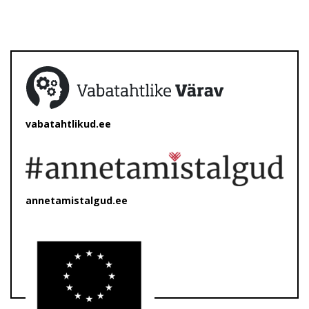
vabatahtlikud.ee
annetamistalgud.ee