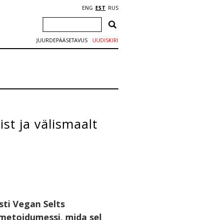
ENG
EST
RUS
JUURDEPÄÄSETAVUS
UUDISKIRI
st ja välismaalt
ti Vegan Selts
imetoidumessi, mida sel