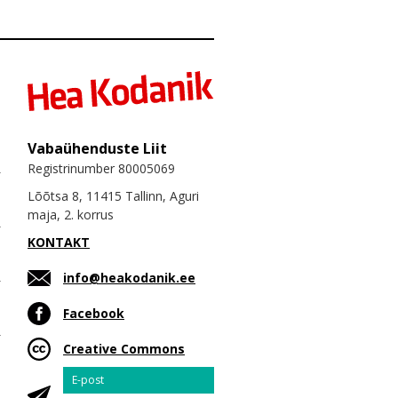
Vabaühenduste Liit
Registrinumber 80005069
Lõõtsa 8, 11415 Tallinn, Aguri
maja, 2. korrus
KONTAKT
info@heakodanik.ee
Facebook
Creative Commons
Email