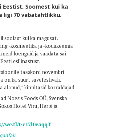
i Eestist, Soomest kui ka
 ligi 70 vabatahtlikku.
ii soolast kui ka magusat.
 ning -kosmeetika ja -kodukeemia
itmeid loenguid ja vaadata sai
esti esilinastust.
tsioonile taaskord novembri
 on ka suurt suvefestivali.
a alanud,” kinnitasid korraldajad.
jad Noesis Foods OÜ, Svenska
 Sokos Hotel Viru, Herbi ja
://we.tl/t-c17l0eaqqT
ganfair