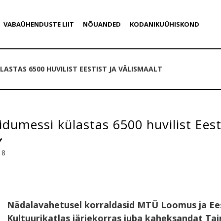
VABAÜHENDUSTE LIIT
NÕUANDED
KODANIKUÜHISKOND
ASTAS 6500 HUVILIST EESTIST JA VÄLISMAALT
dumessi külastas 6500 huvilist Eesti
18
Nädalavahetusel korraldasid MTÜ Loomus ja Ees
Kultuurikatlas järjekorras juba kaheksandat Ta