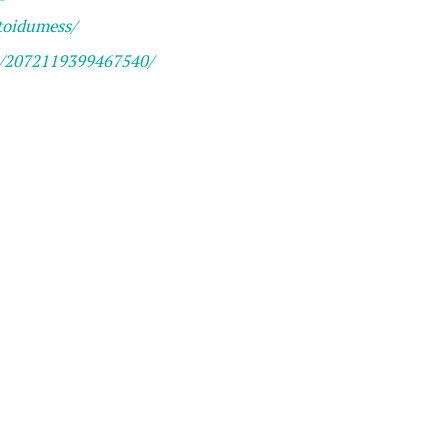
toidumess/
s/2072119399467540/