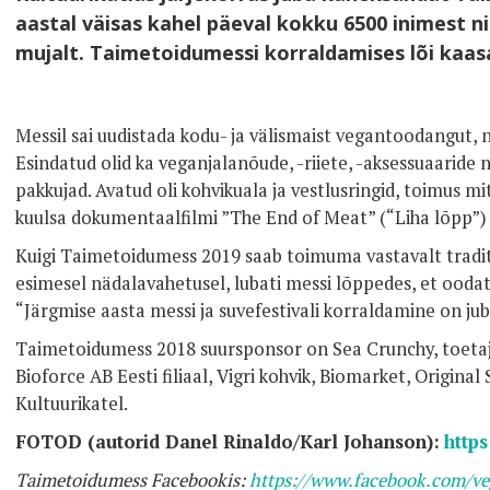
aastal väisas kahel päeval kokku 6500 inimest ni
mujalt. Taimetoidumessi korraldamises lõi kaasa
Messil sai uudistada kodu- ja välismaist vegantoodangut, n
Esindatud olid ka veganjalanõude, -riiete, -aksessuaaride
pakkujad. Avatud oli kohvikuala ja vestlusringid, toimus m
kuulsa dokumentaalfilmi ”The End of Meat” (“Liha lõpp”) E
Kuigi Taimetoidumess 2019 saab toimuma vastavalt tradi
esimesel nädalavahetusel, lubati messi lõppedes, et oodata
“Järgmise aasta messi ja suvefestivali korraldamine on jub
Taimetoidumess 2018 suursponsor on Sea Crunchy, toeta
Bioforce AB Eesti filiaal, Vigri kohvik, Biomarket, Original
Kultuurikatel.
FOTOD (autorid Danel Rinaldo/Karl Johanson):
https
Taimetoidumess Facebookis:
https://www.facebook.com/ve