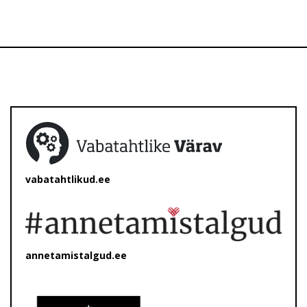
vabatahtlikud.ee
annetamistalgud.ee