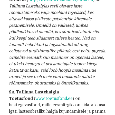
Tallinna Lastehaiglas ravil olevate laste
rõõmustamiseks välja mõeldud tegelased, kes
aitavad kaasa pisikeste patsientide kiiremale
paranemisele. Urmelid on väikesed, umbes
pöidlapikkused olendid, kes sünnivad ainult siis,
kui keegi teeb südamest tuleva heateo. Nad on
loomult häbelikud ja tagasihoidlikud ning
eelistavad uudishimulike pilkude eest peitu pugeda.
Urmelite eesmärk siin maailmas on õpetada lastele,
et ükski heategu ei pea annetajale tooma käega
katsutavat kasu, vaid loob hoopis maailma uue
urmeli ja see teeb meie elud omakorda natuke
rõõmsamaks, ohutumaks ja õnnelikumaks.
SA Tallinna Lastehaigla
Toetusfond
(
www.toetusfond.ee
) on
heategevusfond, mille eesmärgiks on aidata kaasa
igati lastesõbraliku haigla kujundamisele ja parima