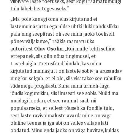
viibivate laste toetuseks, sest kogu raamatumüügi
tulu läheb heategevuseks.“
„Ma pole kunagi oma elus kirjutanud ei
lastemuinasjuttu ega üldse ühtki ilukirjanduslikku
pala ning seepärast oli see minu jaoks tõeliselt
põnev väljakutse,“ rääkis raamatu üks
autoritest
Olav Osolin
. „Kui mulle tehti selline
ettepanek, siis olin nõus tingimusel, et
Lastehaigla Toetusfond hindab, kas minu
kirjutatud muinasjutt on lastele sobiv ja arusaadav
ning kui selgub, et ei ole, siis visatakse see rahuliku
südamega prügikasti. Kuna minu urmeli-lugu
jõudis kogumikku, siis ilmsesti see sobis. Nüüd ma
muidugi loodan, et see raamat saab nii
populaarseks, et sellest tõuseb ka fondile tulu,
sest laste ravivõimaluste avardamine on väga
oluline teema ja iga abi on selles vallas alati
oodatud. Minu enda jaoks on väga huvitav, kuidas