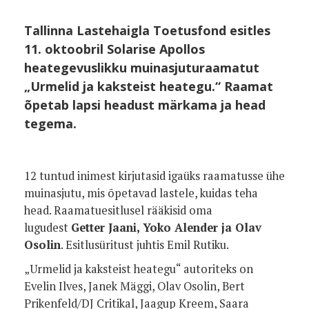
Tallinna Lastehaigla Toetusfond esitles
11. oktoobril Solarise Apollos
heategevuslikku muinasjuturaamatut
„Urmelid ja kaksteist heategu.“ Raamat
õpetab lapsi headust märkama ja head
tegema.
12 tuntud inimest kirjutasid igaüks raamatusse ühe
muinasjutu, mis õpetavad lastele, kuidas teha
head. Raamatuesitlusel rääkisid oma
lugudest
Getter Jaani, Yoko Alender ja Olav
Osolin
. Esitlusüritust juhtis Emil Rutiku.
„Urmelid ja kaksteist heategu“ autoriteks on
Evelin Ilves, Janek Mäggi, Olav Osolin, Bert
Prikenfeld/DJ Critikal, Jaagup Kreem, Saara