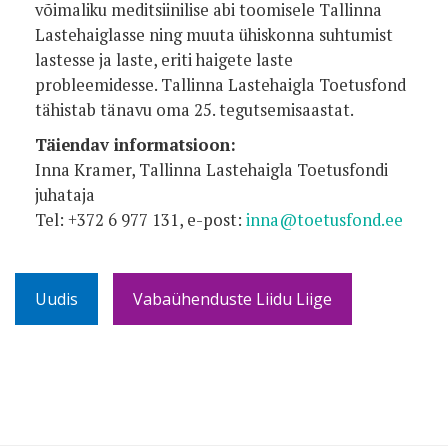
võimaliku meditsiinilise abi toomisele Tallinna
Lastehaiglasse ning muuta ühiskonna suhtumist
lastesse ja laste, eriti haigete laste
probleemidesse. Tallinna Lastehaigla Toetusfond
tähistab tänavu oma 25. tegutsemisaastat.
Täiendav informatsioon:
Inna Kramer, Tallinna Lastehaigla Toetusfondi
juhataja
Tel: +372 6 977 131, e-post:
inna@toetusfond.ee
Uudis
Vabaühenduste Liidu Liige