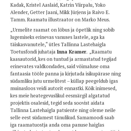
Kadak, Kristel Aaslaid, Katrin Viirpalu, Yoko
Alender, Getter Jaani, Mikk Jürjens ja Raivo E.
Tamm. Raamatu illustraator on Marko Meus.
„Urmelite raamat on lõbus ja õpetlik ning sobib
lugemiseks erinevas vanuses lastele, aga ka
täiskasvanutele,“ ütles Tallinna Lastehaigla
Toetusfondi juhataja
Inna Kramer
. „Raamatu
kaasautorid, kes on tuntud ja armastatud tegijad
erinevates valdkondades, said võimaluse oma
fantaasia tööle panna ja kirjutada isikupärase ning
südamliku jutu urmelitest – küllap peegeldub igas
muinasloos veidi autorit ennastki. Kõik inimesed,
kes meie heategevuslikul eesmärgil algatatud
projektis osalesid, tegid seda soovist aidata
Tallinna Lastehaigla patsiente ning oleme neile
selle eest südamest tänulikud. Samamoodi saab
iga raamatuostja anda oma panuse haiglas