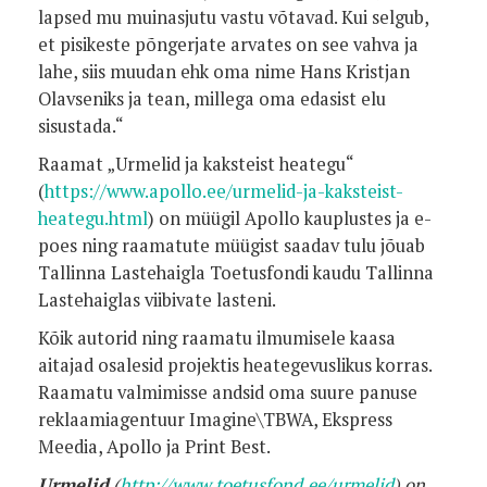
lapsed mu muinasjutu vastu võtavad. Kui selgub,
et pisikeste põngerjate arvates on see vahva ja
lahe, siis muudan ehk oma nime Hans Kristjan
Olavseniks ja tean, millega oma edasist elu
sisustada.“
Raamat „Urmelid ja kaksteist heategu“
(
https://www.apollo.ee/urmelid-ja-kaksteist-
heategu.html
) on müügil Apollo kauplustes ja e-
poes ning raamatute müügist saadav tulu jõuab
Tallinna Lastehaigla Toetusfondi kaudu Tallinna
Lastehaiglas viibivate lasteni.
Kõik autorid ning raamatu ilmumisele kaasa
aitajad osalesid projektis heategevuslikus korras.
Raamatu valmimisse andsid oma suure panuse
reklaamiagentuur Imagine\TBWA, Ekspress
Meedia, Apollo ja Print Best.
Urmelid
(
http://www.toetusfond.ee/urmelid
) on