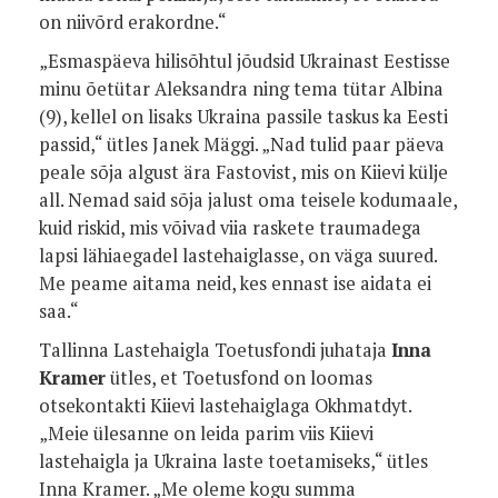
on niivõrd erakordne.“
„Esmaspäeva hilisõhtul jõudsid Ukrainast Eestisse
minu õetütar Aleksandra ning tema tütar Albina
(9), kellel on lisaks Ukraina passile taskus ka Eesti
passid,“ ütles Janek Mäggi. „Nad tulid paar päeva
peale sõja algust ära Fastovist, mis on Kiievi külje
all. Nemad said sõja jalust oma teisele kodumaale,
kuid riskid, mis võivad viia raskete traumadega
lapsi lähiaegadel lastehaiglasse, on väga suured.
Me peame aitama neid, kes ennast ise aidata ei
saa.“
Tallinna Lastehaigla Toetusfondi juhataja
Inna
Kramer
ütles, et Toetusfond on loomas
otsekontakti Kiievi lastehaiglaga Okhmatdyt.
„Meie ülesanne on leida parim viis Kiievi
lastehaigla ja Ukraina laste toetamiseks,“ ütles
Inna Kramer. „Me oleme kogu summa