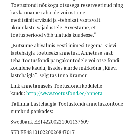
Toetusfondi nõukogu otsusega reserveerinud ning
kas kanname raha üle või ostame
meditsiinitarvikuid ja -tehnikat vastavalt
ukrainlaste vajadustele. Arvestame, et
toetusperiood võib ulatuda kuudesse.“
„Kutsume abivalmis Eesti inimesi tegema Kiievi
lastehaigla toetuseks annetusi. Annetuse saab
teha Toetusfondi pangakontodele või otse fondi
kodulehe kaudu, lisades juurde märksõna „Kiievi
lastehaigla“, selgitas Inna Kramer.
Link annetamiseks Toetusfondi kodulehe
kaudu:
http://www.toetusfond.ee/anneta
Tallinna Lastehaigla Toetusfondi annetuskontode
numbrid pankades:
Swedbank EE142200221001137609
SEB EE481010220026847017