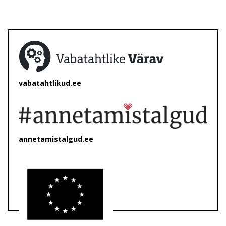
vabatahtlikud.ee
annetamistalgud.ee