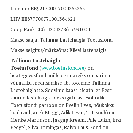
Luminor EE921700017000265265
LHV EE677700771001364621
Coop Pank EE614204278617991000
Makse saaja: Tallinna Lastehaigla Toetusfond
Makse selgitus/märksõna: Kiievi lastehaigla
Tallinna Lastehaigla
Toetusfond
(
www.toetusfond.ee
)
on
heategevusfond, mille eesmärgiks on parima
võimaliku meditsiinilise abi toomine Tallinna
Lastehaiglasse. Soovime kaasa aidata, et Eesti
suurim lastehaigla oleks igati lastesõbralik.
Toetusfondi patroon on Evelin Ilves, nõukokku
kuulavad Janek Mäggi, Adik Levin, Tiit Kõuhkna,
Merike Martinson, Jaagup Kreem, Pille Lukin, Erki
Peegel, Silva Tomingas, Raivo Laus. Fond on