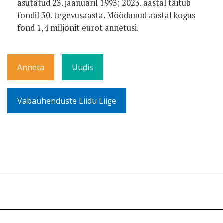
asutatud 23. jaanuaril 1993; 2023. aastal täitub
fondil 30. tegevusaasta. Möödunud aastal kogus
fond 1,4 miljonit eurot annetusi.
Anneta
Uudis
Vabaühenduste Liidu Liige