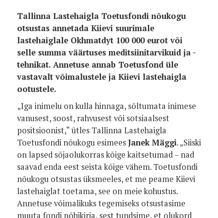
Tallinna Lastehaigla Toetusfondi nõukogu
otsustas annetada Kiievi suurimale
lastehaiglale Okhmatdyt 100 000 eurot või
selle summa väärtuses meditsiinitarvikuid ja -
tehnikat. Annetuse annab Toetusfond üle
vastavalt võimalustele ja Kiievi lastehaigla
ootustele.
„Iga inimelu on kulla hinnaga, sõltumata inimese
vanusest, soost, rahvusest või sotsiaalsest
positsioonist,“ ütles Tallinna Lastehaigla
Toetusfondi nõukogu esimees
Janek Mäggi
. „Siiski
on lapsed sõjaolukorras kõige kaitsetumad – nad
saavad enda eest seista kõige vähem. Toetusfondi
nõukogu otsustas üksmeeles, et me peame Kiievi
lastehaiglat toetama, see on meie kohustus.
Annetuse võimalikuks tegemiseks otsustasime
muuta fondi põhikirja, sest tundsime, et olukord