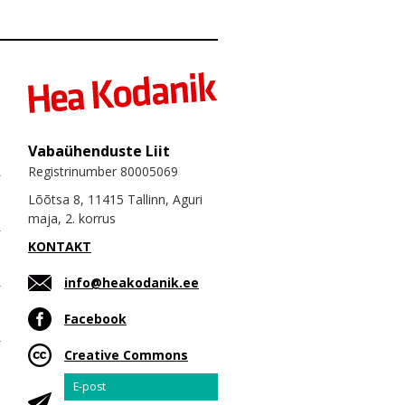
Vabaühenduste Liit
Registrinumber 80005069
Lõõtsa 8, 11415 Tallinn, Aguri
maja, 2. korrus
KONTAKT
info@heakodanik.ee
Facebook
Creative Commons
Email