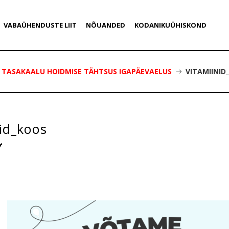
VABAÜHENDUSTE LIIT
NÕUANDED
KODANIKUÜHISKOND
SE TASAKAALU HOIDMISE TÄHTSUS IGAPÄEVAELUS
VITAMIINID
id_koos