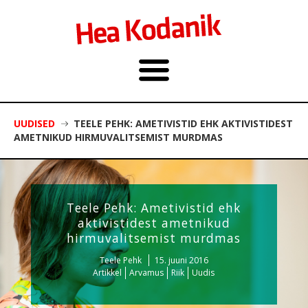
UUDISED
TEELE PEHK: AMETIVISTID EHK AKTIVISTIDEST
AMETNIKUD HIRMUVALITSEMIST MURDMAS
Teele Pehk: Ametivistid ehk
aktivistidest ametnikud
hirmuvalitsemist murdmas
Teele Pehk
15. juuni 2016
Artikkel
Arvamus
Riik
Uudis