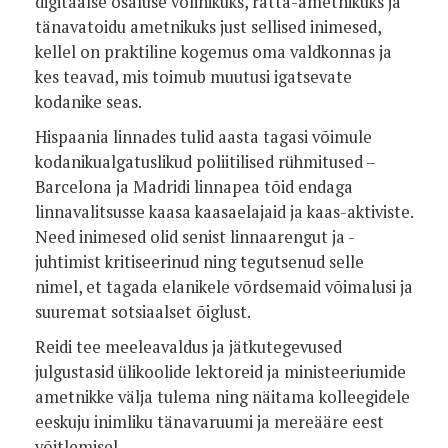
digitaalse osaluse volinikuks, ratta-ametnikuks ja
tänavatoidu ametnikuks just sellised inimesed,
kellel on praktiline kogemus oma valdkonnas ja
kes teavad, mis toimub muutusi igatsevate
kodanike seas.
Hispaania linnades tulid aasta tagasi võimule
kodanikualgatuslikud poliitilised rühmitused –
Barcelona ja Madridi linnapea tõid endaga
linnavalitsusse kaasa kaasaelajaid ja kaas-aktiviste.
Need inimesed olid senist linnaarengut ja -
juhtimist kritiseerinud ning tegutsenud selle
nimel, et tagada elanikele võrdsemaid võimalusi ja
suuremat sotsiaalset õiglust.
Reidi tee meeleavaldus ja jätkutegevused
julgustasid ülikoolide lektoreid ja ministeeriumide
ametnikke välja tulema ning näitama kolleegidele
eeskuju inimliku tänavaruumi ja mereääre eest
võitlemisel.