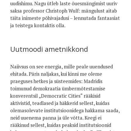
uudishimu. Nagu ütleb laste õuesmängimist uuriv
saksa professor Christoph Wulf: mängulust aitab
täita inimeste põhivajadusi – lennutada fantaasiat
ja teistega kontaktis olla.
Uutmoodi ametnikkond
Naiivsus on see energia, mille peale uuendused
ehitada. Päris naljakas, kui kinni me oleme
praeguses hetkes ja süsteemides: Madridis
toimunud demokraatia ümbermõtestamise
konverentsil „Democratic Cities“ rääkisid
aktivistid, teadlased ja häkkerid sellest, kuidas
olemasolevate institutsioonidega hakkama saada,
neid uuenema panna ja üle võtta. Keegi ei
rääkinud sellest, kuidas peaksid institutsioonid