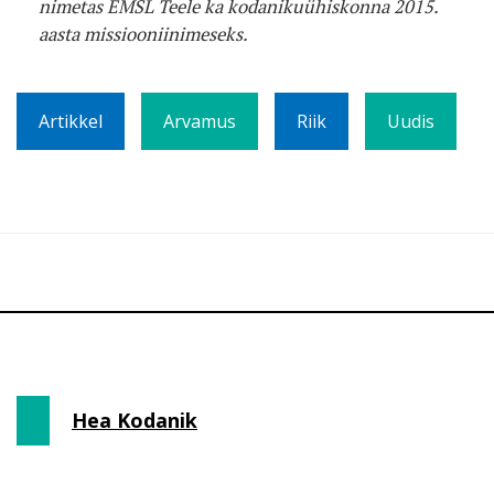
nimetas EMSL Teele ka kodanikuühiskonna 2015.
aasta missiooniinimeseks.
Artikkel
Arvamus
Riik
Uudis
Hea Kodanik