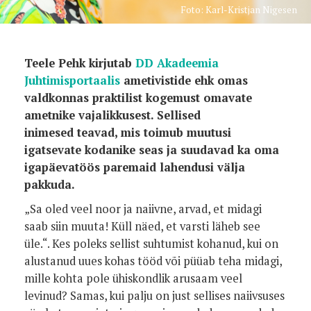
Foto: Karl-Kristjan Nigesen
Teele Pehk kirjutab
DD Akadeemia
Juhtimisportaalis
ametivistide ehk omas
valdkonnas praktilist kogemust omavate
ametnike vajalikkusest. Sellised
inimesed teavad, mis toimub muutusi
igatsevate kodanike seas ja suudavad ka oma
igapäevatöös paremaid lahendusi välja
pakkuda.
„Sa oled veel noor ja naiivne, arvad, et midagi
saab siin muuta! Küll näed, et varsti läheb see
üle.“. Kes poleks sellist suhtumist kohanud, kui on
alustanud uues kohas tööd või püüab teha midagi,
mille kohta pole ühiskondlik arusaam veel
levinud? Samas, kui palju on just sellises naiivsuses