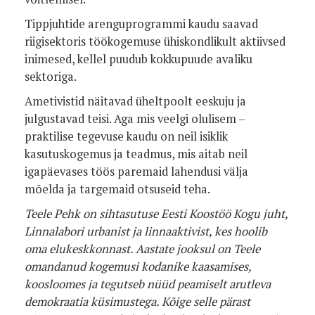
Tippjuhtide arenguprogrammi kaudu saavad
riigisektoris töökogemuse ühiskondlikult aktiivsed
inimesed, kellel puudub kokkupuude avaliku
sektoriga.
Ametivistid näitavad üheltpoolt eeskuju ja
julgustavad teisi. Aga mis veelgi olulisem –
praktilise tegevuse kaudu on neil isiklik
kasutuskogemus ja teadmus, mis aitab neil
igapäevases töös paremaid lahendusi välja
mõelda ja targemaid otsuseid teha.
Teele Pehk on sihtasutuse Eesti Koostöö Kogu juht,
Linnalabori urbanist ja linnaaktivist, kes hoolib
oma elukeskkonnast. Aastate jooksul on Teele
omandanud kogemusi kodanike kaasamises,
koosloomes ja tegutseb nüüd peamiselt arutleva
demokraatia küsimustega. Kõige selle pärast