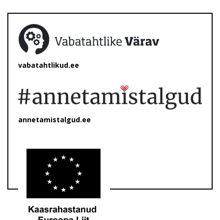
vabatahtlikud.ee
annetamistalgud.ee