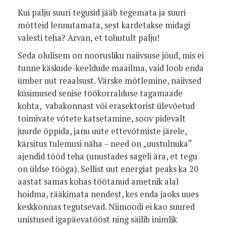
Kui palju suuri tegusid jääb tegemata ja suuri
mõtteid lennutamata, sest kardetakse midagi
valesti teha? Arvan, et tohutult palju!
Seda olulisem on noorusliku naiivsuse jõud, mis ei
tunne käskude-keeldude maailma, vaid loob enda
ümber uut reaalsust. Värske mõtlemine, naiivsed
küsimused senise töökorralduse tagamaade
kohta, vabakonnast või erasektorist ülevõetud
toimivate võtete katsetamine, soov pidevalt
juurde õppida, janu uute ettevõtmiste järele,
kärsitus tulemusi näha – need on „uustulnuka“
ajendid tööd teha (unustades sageli ära, et tegu
on üldse tööga). Sellist uut energiat peaks ka 20
aastat samas kohas töötanud ametnik alal
hoidma, rääkimata nendest, kes enda jaoks uues
keskkonnas tegutsevad. Niimoodi ei kao suured
unistused igapäevatööst ning säilib inimlik