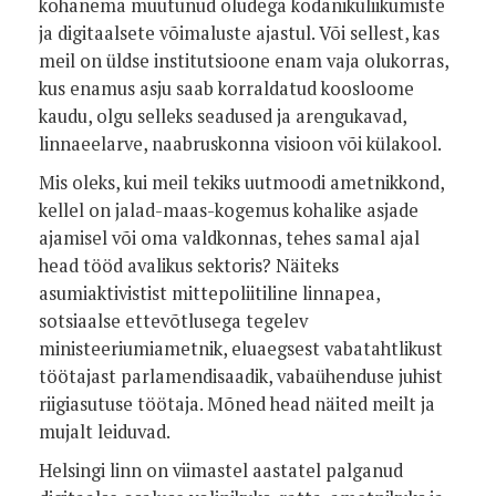
kohanema muutunud oludega kodanikuliikumiste
ja digitaalsete võimaluste ajastul. Või sellest, kas
meil on üldse institutsioone enam vaja olukorras,
kus enamus asju saab korraldatud koosloome
kaudu, olgu selleks seadused ja arengukavad,
linnaeelarve, naabruskonna visioon või külakool.
Mis oleks, kui meil tekiks uutmoodi ametnikkond,
kellel on jalad-maas-kogemus kohalike asjade
ajamisel või oma valdkonnas, tehes samal ajal
head tööd avalikus sektoris? Näiteks
asumiaktivistist mittepoliitiline linnapea,
sotsiaalse ettevõtlusega tegelev
ministeeriumiametnik, eluaegsest vabatahtlikust
töötajast parlamendisaadik, vabaühenduse juhist
riigiasutuse töötaja. Mõned head näited meilt ja
mujalt leiduvad.
Helsingi linn on viimastel aastatel palganud