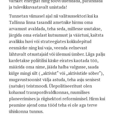
värsket energiat ning soovi uuendada, parandada
ja tulevikkuvaatavalt unistada!
Tunnetan viimasel ajal nii valitsussektori kui ka
Tallinna linna tasandil ametnike hirmu oma
arvamust avaldada, teha seda, millesse usutakse,
järgida oma erialast kutsumust ja väärtusi, kaitsta
avalikku huvi või strateegiates kokkulepitud
eesmärke ning kui vaja, veenda eelnevast
lähtuvalt otsustajaid või ülemusi ümber. Liiga palju
kardetakse poliitilisi käske eirates kaotada töö,
määrida oma nime, jääda halba valgusse, saada
külge mingi silt ( „aktivist“ või „aktivistide sõber“),
mugavustsoonist välja astuda, teha asju senisest
(natuke) teistmoodi. Ülepolitiseeritust olen
kohanud transpordivaldkonnas, ruumilises
planeerimises ja riigisektori reformimisel. Hirm kui
peamine ajend oma tööd teha ei ole aga terve
ühiskonna tunnus.