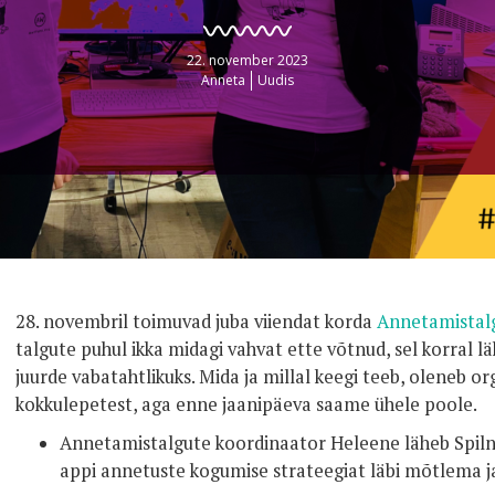
22. november 2023
Anneta
Uudis
28. novembril toimuvad juba viiendat korda
Annetamistal
talgute puhul ikka midagi vahvat ette võtnud, sel korral 
juurde vabatahtlikuks. Mida ja millal keegi teeb, oleneb or
kokkulepetest, aga enne jaanipäeva saame ühele poole.
Annetamistalgute koordinaator Heleene läheb Spil
appi annetuste kogumise strateegiat läbi mõtlema j