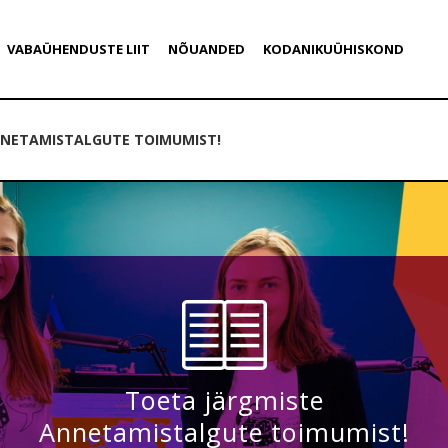
VABAÜHENDUSTE LIIT
NÕUANDED
KODANIKUÜHISKOND
NNETAMISTALGUTE TOIMUMIST!
Toeta järgmiste
Annetamistalgute toimumist!