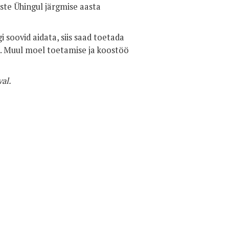
te Ühingul järgmise aasta
i soovid aidata, siis saad toetada
. Muul moel toetamise ja koostöö
al.