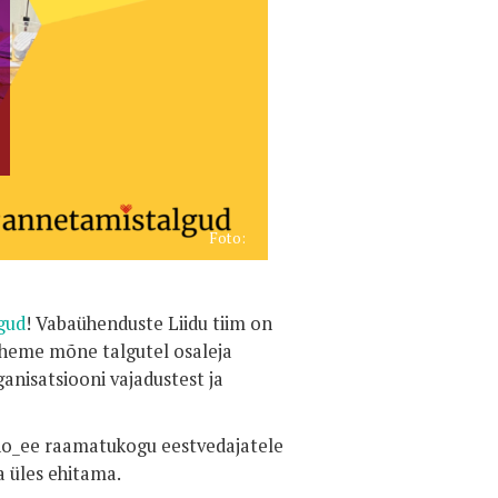
Foto:
gud
! Vabaühenduste Liidu tiim on
läheme mõne talgutel osaleja
ganisatsiooni vajadustest ja
no_ee raamatukogu eestvedajatele
a üles ehitama.