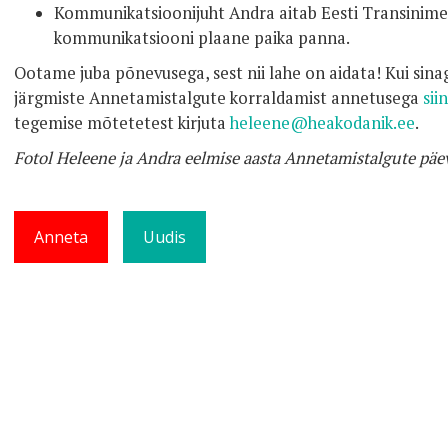
Kommunikatsioonijuht Andra aitab Eesti Transinimes
kommunikatsiooni plaane paika panna.
Ootame juba põnevusega, sest nii lahe on aidata! Kui sinag
järgmiste Annetamistalgute korraldamist annetusega
siin
tegemise mõtetetest kirjuta
heleene@heakodanik.ee
.
Fotol Heleene ja Andra eelmise aasta Annetamistalgute päev
Anneta
Uudis