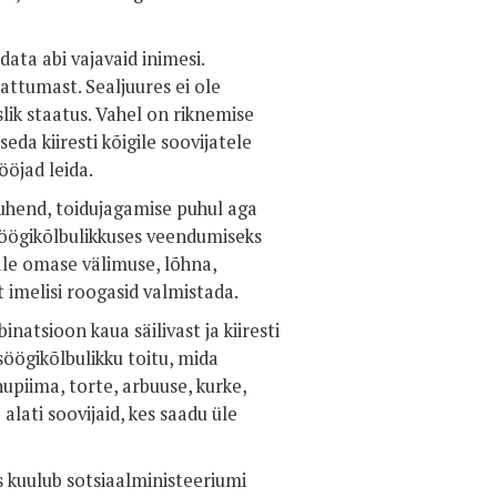
data abi vajavaid inimesi.
attumast. Sealjuures ei ole
lik staatus. Vahel on riknemise
seda kiiresti kõigile soovijatele
ööjad leida.
juhend, toidujagamise puhul aga
söögikõlbulikkuses veendumiseks
ale omase välimuse, lõhna,
 imelisi roogasid valmistada.
atsioon kaua säilivast ja kiiresti
söögikõlbulikku toitu, mida
ohupiima, torte, arbuuse, kurke,
alati soovijaid, kes saadu üle
 kuulub sotsiaalministeeriumi