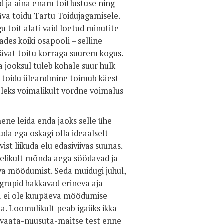
d ja aina enam toitlustuse ning
va toidu Tartu Toidujagamisele.
 toit alati vaid loetud minutite
des kõiki osapooli – selline
äävat toitu korraga suurem kogus.
a jooksul tuleb kohale suur hulk
us toidu üleandmine toimub käest
 oleks võimalikult võrdne võimalus
ene leida enda jaoks selle ühe
da ega oskagi olla ideaalselt
st liikuda elu edasiviivas suunas.
gelikult mõnda aega söödavad ja
va möödumist. Seda muidugi juhul,
ugrupid hakkavad erineva aja
ga ei ole kuupäeva möödumise
a. Loomulikult peab igaüks ikka
s vaata-nuusuta-maitse test enne