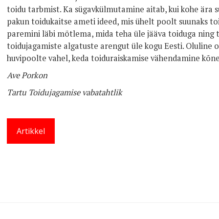
toidu tarbmist. Ka sügavkülmutamine aitab, kui kohe ära s
pakun toidukaitse ameti ideed, mis ühelt poolt suunaks to
paremini läbi mõtlema, mida teha üle jääva toiduga ning t
toidujagamiste algatuste arengut üle kogu Eesti. Oluline o
huvipoolte vahel, keda toiduraiskamise vähendamine kõn
Ave Porkon
Tartu Toidujagamise vabatahtlik
Artikkel