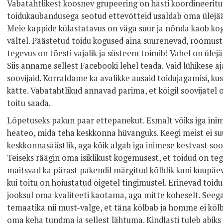
Vabatahtlikest koosnev grupeering on hästi koordineeritu
toidukaubandusega seotud ettevõtteid usaldab oma ülejää
Meie kappide külastatavus on väga suur ja nõnda kaob kogu
vältel. Päästetud toidu kogused aina suurenevad, rõõmusta
tegevus on tõesti vajalik ja süsteem toimib! Vahel on ülej
Siis anname sellest Facebooki lehel teada. Vaid lühikese aj
soovijaid. Korraldame ka avalikke ausaid toidujagamisi, k
kätte. Vabatahtlikud annavad parima, et kõigil soovijatel
toitu saada.
Lõpetuseks pakun paar ettepanekut. Esmalt võiks iga inim
heateo, mida teha keskkonna hüvanguks. Keegi meist ei suu
keskkonnasäästlik, aga kõik algab iga inimese kestvast soovi
Teiseks räägin oma isiklikust kogemusest, et toidud on te
maitsvad ka pärast pakendil märgitud kõlblik kuni kuupäe
kui toitu on hoiustatud õigetel tingimustel. Erinevad toid
jooksul oma kvaliteeti kaotama, aga mitte koheselt. See
temaatika nii must-valge, et täna kõlbab ja homme ei kõlb
oma keha tundma ja sellest lähtuma. Kindlasti tuleb abik