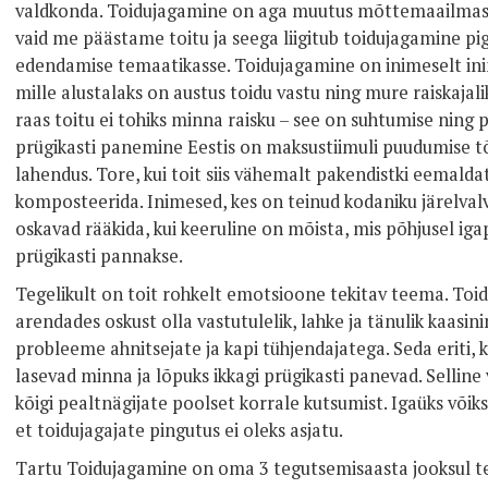
valdkonda. Toidujagamine on aga muutus mõttemaailmas, 
vaid me päästame toitu ja seega liigitub toidujagamine p
edendamise temaatikasse. Toidujagamine on inimeselt in
mille alustalaks on austus toidu vastu ning mure raiskajali
raas toitu ei tohiks minna raisku – see on suhtumise ning 
prügikasti panemine Eestis on maksustiimuli puudumise tõ
lahendus. Tore, kui toit siis vähemalt pakendistki eemalda
komposteerida. Inimesed, kes on teinud kodaniku järelvalv
oskavad rääkida, kui keeruline on mõista, mis põhjusel igap
prügikasti pannakse.
Tegelikult on toit rohkelt emotsioone tekitav teema. Toidu
arendades oskust olla vastutulelik, lahke ja tänulik kaasi
probleeme ahnitsejate ja kapi tühjendajatega. Seda eriti, k
lasevad minna ja lõpuks ikkagi prügikasti panevad. Sellin
kõigi pealtnägijate poolset korrale kutsumist. Igaüks võiks 
et toidujagajate pingutus ei oleks asjatu.
Tartu Toidujagamine on oma 3 tegutsemisaasta jooksul te