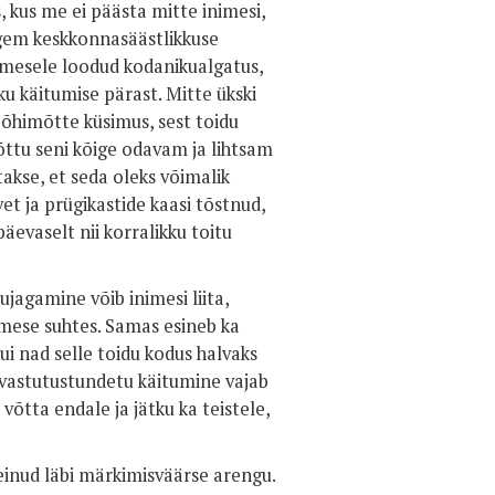
kus me ei päästa mitte inimesi,
igem keskkonnasäästlikkuse
imesele loodud kodanikualgatus,
ku käitumise pärast. Mitte ükski
põhimõtte küsimus, sest toidu
ttu seni kõige odavam ja lihtsam
takse, et seda oleks võimalik
et ja prügikastide kaasi tõstnud,
äevaselt nii korralikku toitu
jagamine võib inimesi liita,
nimese suhtes. Samas esineb ka
ui nad selle toidu kodus halvaks
e vastutustundetu käitumine vajab
võtta endale ja jätku ka teistele,
inud läbi märkimisväärse arengu.