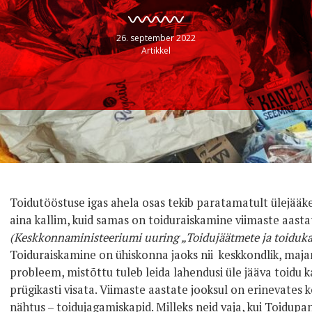
26. september 2022
Artikkel
Toidutööstuse igas ahela osas tekib paratamatult ülejääk
aina kallim, kuid samas on toiduraiskamine viimaste aasta
(Keskkonnaministeeriumi uuring „Toidujäätmete ja toidukao
Toiduraiskamine on ühiskonna jaoks nii keskkondlik, majan
probleem, mistõttu tuleb leida lahendusi üle jääva toidu k
prügikasti visata. Viimaste aastate jooksul on erinevates 
nähtus – toidujagamiskapid. Milleks neid vaja, kui Toidupa