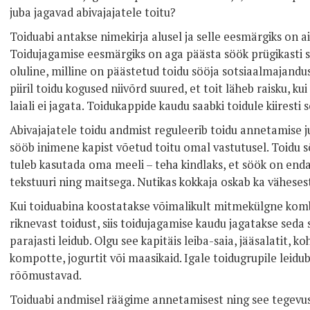
juba jagavad abivajajatele toitu?
Toiduabi antakse nimekirja alusel ja selle eesmärgiks on ai
Toidujagamise eesmärgiks on aga päästa söök prügikasti s
oluline, milline on päästetud toidu sööja sotsiaalmajandus
piiril toidu kogused niivõrd suured, et toit läheb raisku, kui 
laiali ei jagata. Toidukappide kaudu saabki toidule kiiresti s
Abivajajatele toidu andmist reguleerib toidu annetamise 
sööb inimene kapist võetud toitu omal vastutusel. Toidu 
tuleb kasutada oma meeli – teha kindlaks, et söök on end
tekstuuri ning maitsega. Nutikas kokkaja oskab ka vähesest
Kui toiduabina koostatakse võimalikult mitmekülgne kombin
riknevast toidust, siis toidujagamise kaudu jagatakse seda 
parajasti leidub. Olgu see kapitäis leiba-saia, jääsalatit, k
kompotte, jogurtit või maasikaid. Igale toidugrupile leidub 
rõõmustavad.
Toiduabi andmisel räägime annetamisest ning see tegevus