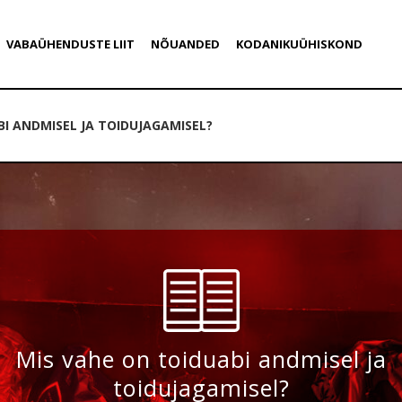
VABAÜHENDUSTE LIIT
NÕUANDED
KODANIKUÜHISKOND
BI ANDMISEL JA TOIDUJAGAMISEL?
Mis vahe on toiduabi andmisel ja
toidujagamisel?