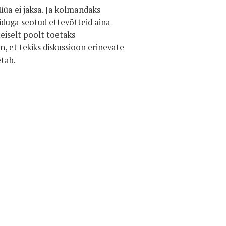
üüa ei jaksa. Ja kolmandaks
iduga seotud ettevõtteid aina
eiselt poolt toetaks
n, et tekiks diskussioon erinevate
etab.