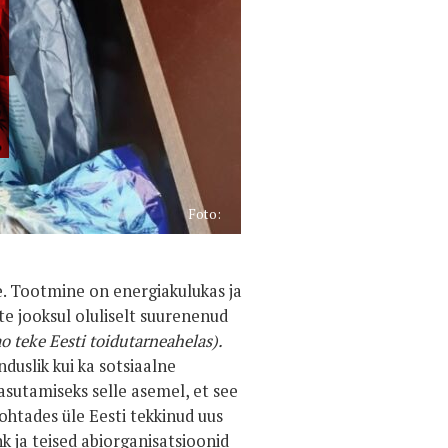
Foto:
e. Tootmine on energiakulukas ja
te jooksul oluliselt suurenenud
 teke Eesti toidutarneahelas).
duslik kui ka sotsiaalne
asutamiseks selle asemel, et see
kohtades üle Eesti tekkinud uus
nk ja teised abiorganisatsioonid