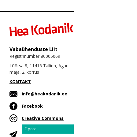
Vabaühenduste Liit
Registrinumber 80005069
Lõõtsa 8, 11415 Tallinn, Aguri
maja, 2. korrus
KONTAKT
info@heakodanik.ee
Facebook
Creative Commons
Email