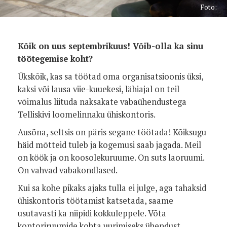
Foto:
Kõik on uus septembrikuus! Võib-olla ka sinu
töötegemise koht?
Ükskõik, kas sa töötad oma organisatsioonis üksi,
kaksi või lausa viie-kuuekesi, lähiajal on teil
võimalus liituda naksakate vabaühendustega
Telliskivi loomelinnaku ühiskontoris.
Ausõna, seltsis on päris segane töötada! Kõiksugu
häid mõtteid tuleb ja kogemusi saab jagada. Meil
on köök ja on koosolekuruume. On suts laoruumi.
On vahvad vabakondlased.
Kui sa kohe pikaks ajaks tulla ei julge, aga tahaksid
ühiskontoris töötamist katsetada, saame
usutavasti ka niipidi kokkuleppele. Võta
kontoriruumide kohta uurimiseks ühendust