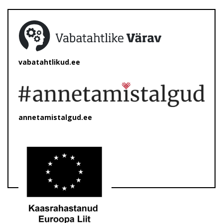
vabatahtlikud.ee
annetamistalgud.ee