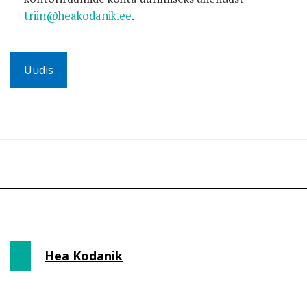
triin@heakodanik.ee
.
Uudis
Hea Kodanik