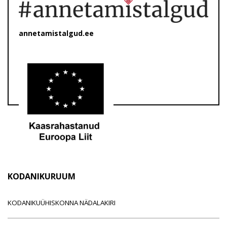
annetamistalgud.ee
KODANIKURUUM
KODANIKUÜHISKONNA NÄDALAKIRI