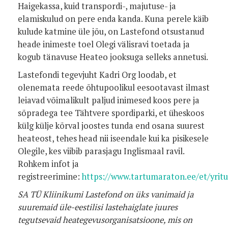
Haigekassa, kuid transpordi-, majutuse- ja
elamiskulud on pere enda kanda. Kuna perele käib
kulude katmine üle jõu, on Lastefond otsustanud
heade inimeste toel Olegi välisravi toetada ja
kogub tänavuse Heateo jooksuga selleks annetusi.
Lastefondi tegevjuht Kadri Org loodab, et
olenemata reede õhtupoolikul eesootavast ilmast
leiavad võimalikult paljud inimesed koos pere ja
sõpradega tee Tähtvere spordiparki, et üheskoos
külg külje kõrval joostes tunda end osana suurest
heateost, tehes head nii iseendale kui ka pisikesele
Olegile, kes viibib parasjagu Inglismaal ravil.
Rohkem infot ja
registreerimine:
https://www.tartumaraton.ee/et/yrit
SA TÜ Kliinikumi Lastefond on üks vanimaid ja
suuremaid üle-eestilisi lastehaiglate juures
tegutsevaid heategevusorganisatsioone, mis on