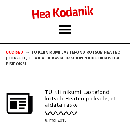
UUDISED
TÜ KLIINIKUMI LASTEFOND KUTSUB HEATEO
JOOKSULE, ET AIDATA RASKE IMMUUNPUUDULIKKUSEGA
PISIPOISSI
TÜ Kliinikumi Lastefond
kutsub Heateo jooksule, et
aidata raske
immuunpuudulikkusega
pisipoissi
8. mai 2019