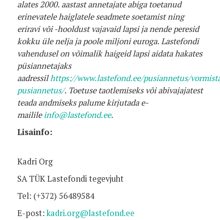
alates 2000. aastast annetajate abiga toetanud
erinevatele haiglatele seadmete soetamist ning
eriravi või -hooldust vajavaid lapsi ja nende peresid
kokku üle nelja ja poole miljoni euroga. Lastefondi
vahendusel on võimalik haigeid lapsi aidata hakates
püsiannetajaks
aadressil
https://www.lastefond.ee/pusiannetus/vormist
pusiannetus/
. Toetuse taotlemiseks või abivajajatest
teada andmiseks palume kirjutada e-
mailile
info@lastefond.ee
.
Lisainfo:
Kadri Org
SA TÜK Lastefondi tegevjuht
Tel: (+372) 56489584
E-post:
kadri.org@lastefond.ee