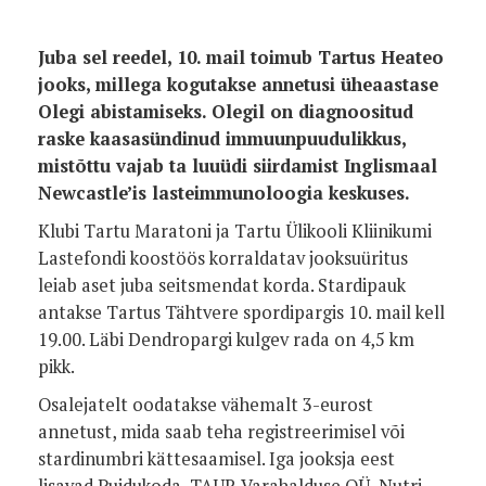
Juba sel reedel, 10. mail toimub Tartus Heateo
jooks, millega kogutakse annetusi üheaastase
Olegi abistamiseks. Olegil on diagnoositud
raske kaasasündinud immuunpuudulikkus,
mistõttu vajab ta luuüdi siirdamist Inglismaal
Newcastle’is lasteimmunoloogia keskuses.
Klubi Tartu Maratoni ja Tartu Ülikooli Kliinikumi
Lastefondi koostöös korraldatav jooksuüritus
leiab aset juba seitsmendat korda. Stardipauk
antakse Tartus Tähtvere spordipargis 10. mail kell
19.00. Läbi Dendropargi kulgev rada on 4,5 km
pikk.
Osalejatelt oodatakse vähemalt 3-eurost
annetust, mida saab teha registreerimisel või
stardinumbri kättesaamisel. Iga jooksja eest
lisavad Puidukoda, TAUR Varahalduse OÜ, Nutri