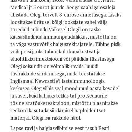
Medical jt 5 eurot juurde. Seega saab iga osaleja
abistada Olegi tervelt 8-eurose annetusega. Lisaks
loositakse üritusel kõigi jooksjate vahel välja
toredaid auhindu.Väikesel Olegil on raske
kaasasündinud immuunpuudulikkus, mistõttu on
ta väga vastuvõtlik haigustekitajatele. Tühine pisik
võib poisi jaoks tähendada kauakestvat ja
eluohtlikku infektsiooni või päädida tüsistusega.
Olegi seisundit on võimalik ravida luuüdi
tüvirakkude siirdamisega, mida teostatakse
Inglismaal Newcastle’i lasteimmunoloogia
keskuses. Oleg viibis seal möödunud aasta kevadel
ja suvel, kuid kahjuks tekkis tal protseduurile
tõsine äratõukereaktsioon, mistõttu plaanitakse
seekord kasutada siirdamisel haploidentset
materjali Olegi isa rakkude näol.
Lapse ravi ja haiglasviibimise eest tasub Eesti