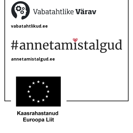
vabatahtlikud.ee
annetamistalgud.ee