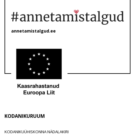
annetamistalgud.ee
KODANIKURUUM
KODANIKUÜHISKONNA NÄDALAKIRI