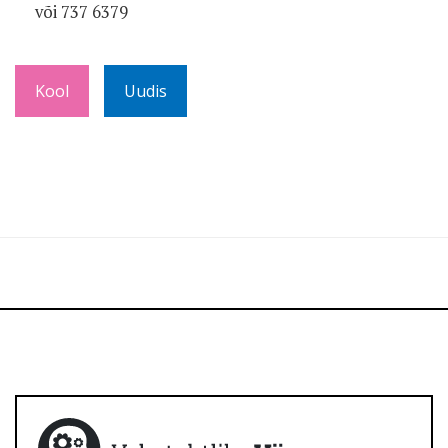
või 737 6379
Kool
Uudis