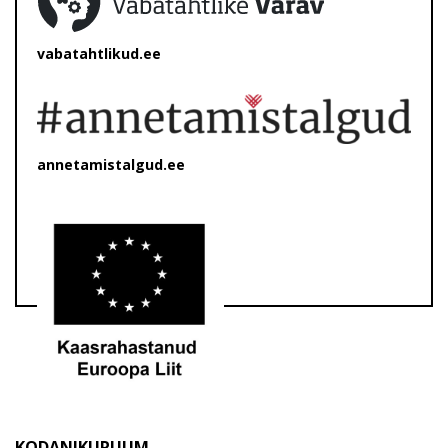
vabatahtlikud.ee
annetamistalgud.ee
KODANIKURUUM