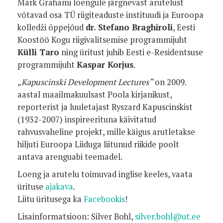
Mark Grahami loengule järgnevast arutelust
võtavad osa TÜ riigiteaduste instituudi ja Euroopa
kolledži õppejõud
dr. Stefano Braghiroli
, Eesti
Koostöö Kogu riigivalitsemise programmijuht
Külli Taro
ning üritust juhib Eesti e-Residentsuse
programmijuht
Kaspar Korjus
.
„Kapuscinski Development Lectures“
on 2009.
aastal maailmakuulsast Poola kirjanikust,
reporterist ja luuletajast Ryszard Kapuscinskist
(1932-2007) inspireerituna käivitatud
rahvusvaheline projekt, mille käigus arutletakse
hiljuti Euroopa Liiduga liitunud riikide poolt
antava arenguabi teemadel.
Loeng ja arutelu toimuvad inglise keeles
,
vaata
ürituse
ajakava
.
Liitu üritusega ka
Facebookis
!
Lisainformatsioon: Silver Bohl,
silver.bohl@ut.ee