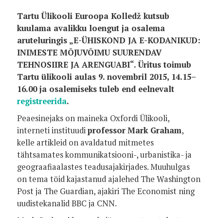
Tartu Ülikooli Euroopa Kolledž kutsub
kuulama avalikku loengut ja osalema
aruteluringis „E-ÜHISKOND JA E-KODANIKUD:
INIMESTE MÕJUVÕIMU SUURENDAV
TEHNOSIIRE JA ARENGUABI“. Üritus toimub
Tartu ülikooli aulas 9. novembril 2015, 14.15
–
16.00 ja osalemiseks tuleb end eelnevalt
registreerida
.
Peaesinejaks on maineka Oxfordi Ülikooli,
interneti instituudi
professor
Mark Graham
,
kelle artikleid on avaldatud mitmetes
tähtsamates kommunikatsiooni-, urbanistika- ja
geograafiaalastes teadusajakirjades. Muuhulgas
on tema töid kajastanud ajalehed The Washington
Post ja The Guardian, ajakiri The Economist ning
uudistekanalid BBC ja CNN.