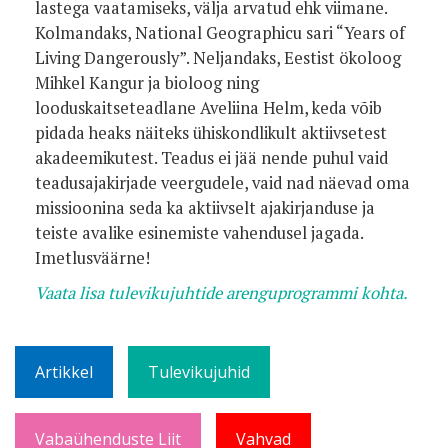
lastega vaatamiseks, välja arvatud ehk viimane.
Kolmandaks, National Geographicu sari “Years of
Living Dangerously”. Neljandaks, Eestist ökoloog
Mihkel Kangur ja bioloog ning
looduskaitseteadlane Aveliina Helm, keda võib
pidada heaks näiteks ühiskondlikult aktiivsetest
akadeemikutest. Teadus ei jää nende puhul vaid
teadusajakirjade veergudele, vaid nad näevad oma
missioonina seda ka aktiivselt ajakirjanduse ja
teiste avalike esinemiste vahendusel jagada.
Imetlusväärne!
Vaata lisa tulevikujuhtide arenguprogrammi kohta.
Artikkel
Tulevikujuhid
Vabaühenduste Liit
Vahvad