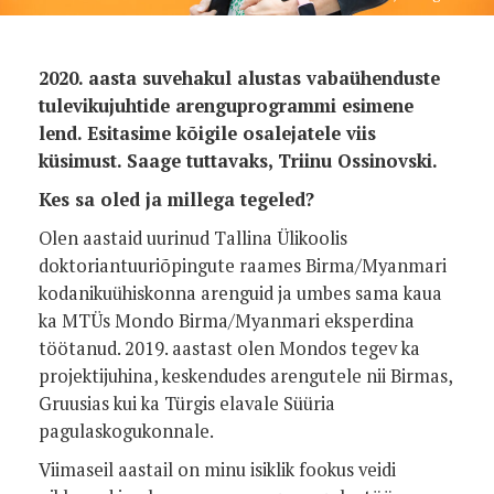
2020. aasta suvehakul alustas vabaühenduste
tulevikujuhtide arenguprogrammi esimene
lend. Esitasime kõigile osalejatele viis
küsimust. Saage tuttavaks, Triinu Ossinovski.
Kes sa oled ja millega tegeled?
Olen aastaid uurinud Tallina Ülikoolis
doktoriantuuriõpingute raames Birma/Myanmari
kodanikuühiskonna arenguid ja umbes sama kaua
ka MTÜs Mondo Birma/Myanmari eksperdina
töötanud. 2019. aastast olen Mondos tegev ka
projektijuhina, keskendudes arengutele nii Birmas,
Gruusias kui ka Türgis elavale Süüria
pagulaskogukonnale.
Viimaseil aastail on minu isiklik fookus veidi