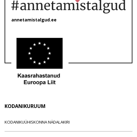
annetamistalgud.ee
KODANIKURUUM
KODANIKUÜHISKONNA NÄDALAKIRI