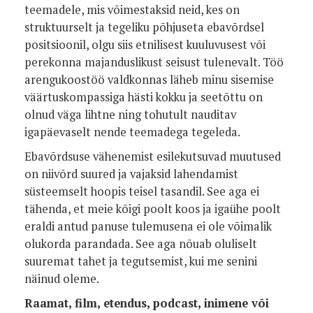
teemadele, mis võimestaksid neid, kes on
struktuurselt ja tegeliku põhjuseta ebavõrdsel
positsioonil, olgu siis etnilisest kuuluvusest või
perekonna majanduslikust seisust tulenevalt. Töö
arengukoostöö valdkonnas läheb minu sisemise
väärtuskompassiga hästi kokku ja seetõttu on
olnud väga lihtne ning tohutult nauditav
igapäevaselt nende teemadega tegeleda.
Ebavõrdsuse vähenemist esilekutsuvad muutused
on niivõrd suured ja vajaksid lahendamist
süsteemselt hoopis teisel tasandil. See aga ei
tähenda, et meie kõigi poolt koos ja igaühe poolt
eraldi antud panuse tulemusena ei ole võimalik
olukorda parandada. See aga nõuab oluliselt
suuremat tahet ja tegutsemist, kui me senini
näinud oleme.
Raamat, film, etendus, podcast, inimene või