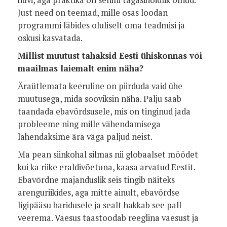
huvi, aga praktika on senini tagasihoidlik olnud.
Just need on teemad, mille osas loodan
programmi läbides oluliselt oma teadmisi ja
oskusi kasvatada.
Millist muutust tahaksid Eesti ühiskonnas või
maailmas laiemalt enim näha?
Äraütlemata keeruline on piirduda vaid ühe
muutusega, mida sooviksin näha. Palju saab
taandada ebavõrdsusele, mis on tinginud jada
probleeme ning mille vähendamisega
lahendaksime ära väga paljud neist.
Ma pean siinkohal silmas nii globaalset mõõdet
kui ka riike eraldivõetuna, kaasa arvatud Eestit.
Ebavõrdne majanduslik seis tingib näiteks
arenguriikides, aga mitte ainult, ebavõrdse
ligipääsu haridusele ja sealt hakkab see pall
veerema. Vaesus taastoodab reeglina vaesust ja