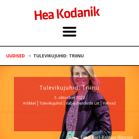
UUDISED
TULEVIKUJUHID: TRIINU
Tulevikujuhid: Triinu
5. oktoober 2020
Artikkel
Tulevikujuhid
Vabaühenduste Liit
Vahvad
Foto: Karl-Kristjan Nigesen