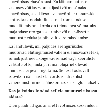
ebavõrdsus ebavõrdsust. Ka kliimamuutuste
vastases võitluses on paljuski võtmesõnaks
ebavõrdsus, sest käesolev ebavõrdne ressursside
jaotus taastoodab tänast makromajanduse
mudelit, mis omakorda on teinud pea võimatuks
majanduse reorganiseermise või massiivsete
muutuste eduka ja piisavalt kiire rakedamise.
Ka lähitulevik, mil paljudes arenguriikides
muutuvad elutingimused vähem elamisväärseteks,
sunnib just need kõige vaesemad väga keeruliste
valikute ette, mida paremal elujärjel olevad
inimesed ei pea langetama. Sellest tõukuvalt
sooviksin näha just ebavõrdsuse drastilist
vähenemist nii meie ühiskonnas kui ka globaalselt.
Kas ja kuidas loodad sellele muutusele kaasa
aidata?
Olen püüdnud igas oma ettevõtmises keskenduda