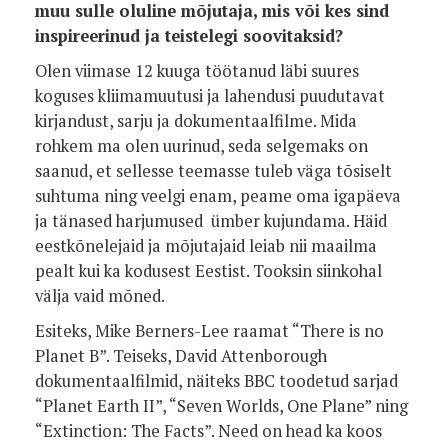
muu sulle oluline mõjutaja, mis või kes sind
inspireerinud ja teistelegi soovitaksid?
Olen viimase 12 kuuga töötanud läbi suures
koguses kliimamuutusi ja lahendusi puudutavat
kirjandust, sarju ja dokumentaalfilme. Mida
rohkem ma olen uurinud, seda selgemaks on
saanud, et sellesse teemasse tuleb väga tõsiselt
suhtuma ning veelgi enam, peame oma igapäeva
ja tänased harjumused ümber kujundama. Häid
eestkõnelejaid ja mõjutajaid leiab nii maailma
pealt kui ka kodusest Eestist. Tooksin siinkohal
välja vaid mõned.
Esiteks, Mike Berners-Lee raamat “There is no
Planet B”. Teiseks, David Attenborough
dokumentaalfilmid, näiteks BBC toodetud sarjad
“Planet Earth II”, “Seven Worlds, One Plane” ning
“Extinction: The Facts”. Need on head ka koos