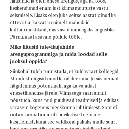
nihkunud ja olen enese arengus, aga ka töös,
keskendunud enam just kliimamuutuste vastu
seismisele. Lisaks olen juba seitse aastat olnud ka
ettevõtja, kasvatan nimelt mahedaid
kultuurmustikaid, mis viivad mind igaks augustiks
Pärnumaal asuvale põllule tööle.
Miks liitusid tulevikujuhtide
arenguprogrammiga ja mida loodad selle
jooksul õppida?
Siinkohal tuleb tunnistada, et kuldaväärt kolleegid
Mondost nügisid mind kandideerima. Ju siis nemad
nägid minus potensiaali, aga ka vajadust
enesetäienduse järele. Viimasega saan ainult
nõustuda, kuna mul puuduvad teadmised ja edukas
varasem kogemus meeskonna juhtimisest. Samuti
ootan kannatamatult huvikatise teemade
käsitlemist, kuna see valdkond pakuks mulle suurt