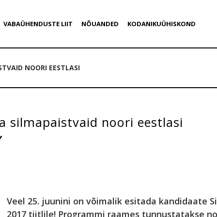
VABAÜHENDUSTE LIIT
NÕUANDED
KODANIKUÜHISKOND
TVAID NOORI EESTLASI
 silmapaistvaid noori eestlasi
Veel 25. juunini on võimalik esitada kandidaate 
2017 tiitlile! Programmi raames tunnustatakse no