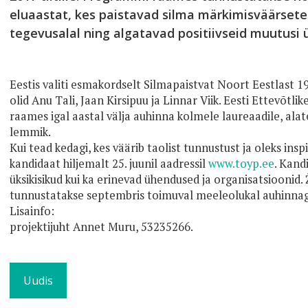
eluaastat, kes paistavad silma märkimisväärse
tegevusalal ning algatavad positiivseid muutusi 
Eestis valiti esmakordselt Silmapaistvat Noort Eestlast 19
olid Anu Tali, Jaan Kirsipuu ja Linnar Viik. Eesti Ettevõ
raames igal aastal välja auhinna kolmele laureaadile, alat
lemmik.
Kui tead kedagi, kes väärib taolist tunnustust ja oleks insp
kandidaat hiljemalt 25. juunil aadressil
www.toyp.ee
. Kand
üksikisikud kui ka erinevad ühendused ja organisatsioonid. 
tunnustatakse septembris toimuval meeleolukal auhinnag
Lisainfo:
projektijuht Annet Muru, 53235266.
Uudis