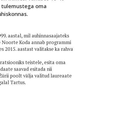
te tulemustega oma
ühiskonnas.
99. aastal, mil auhinnasaajateks
tlike Noorte Koda annab programmi
es 2015. aastast valitakse ka rahva
iratsiooniks teistele, esita oma
idaate saavad esitada nii
Žürii poolt välja valitud laureaate
alal Tartus.