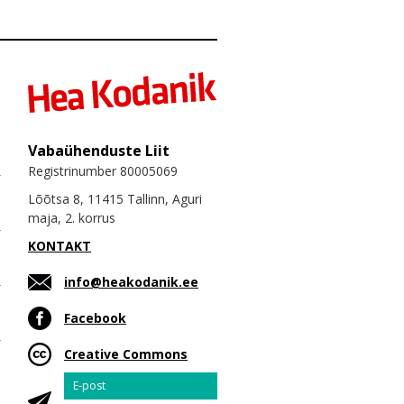
Vabaühenduste Liit
Registrinumber 80005069
Lõõtsa 8, 11415 Tallinn, Aguri
maja, 2. korrus
KONTAKT
info@heakodanik.ee
Facebook
Creative Commons
Email