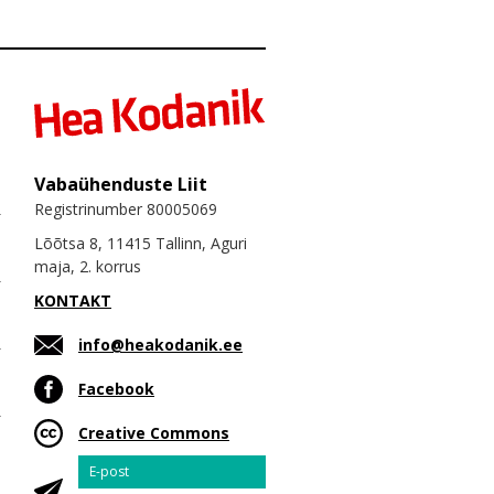
Vabaühenduste Liit
Registrinumber 80005069
Lõõtsa 8, 11415 Tallinn, Aguri
maja, 2. korrus
KONTAKT
info@heakodanik.ee
Facebook
Creative Commons
Email