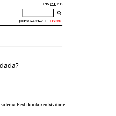
ENG
EST
RUS
JUURDEPÄÄSETAVUS
UUDISKIRI
ndada?
osalema Eesti konkurentsivõime