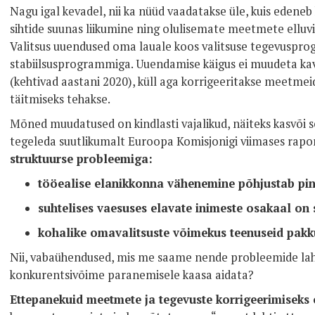
Nagu igal kevadel, nii ka nüüd vaadatakse üle, kuis edene
sihtide suunas liikumine ning olulisemate meetmete elluvii
Valitsus uuendused oma lauale koos valitsuse tegevusprogr
stabiilsusprogrammiga. Uuendamise käigus ei muudeta kav
(kehtivad aastani 2020), küll aga korrigeeritakse meetmeid
täitmiseks tehakse.
Mõned muudatused on kindlasti vajalikud, näiteks kasvõi s
tegeleda suutlikumalt Euroopa Komisjonigi viimases rapor
struktuurse probleemiga:
tööealise elanikkonna vähenemine põhjustab pin
suhtelises vaesuses elavate inimeste osakaal on
kohalike omavalitsuste võimekus teenuseid pak
Nii, vabaühendused, mis me saame nende probleemide lahen
konkurentsivõime paranemisele kaasa aidata?
Ettepanekuid meetmete ja tegevuste korrigeerimiseks