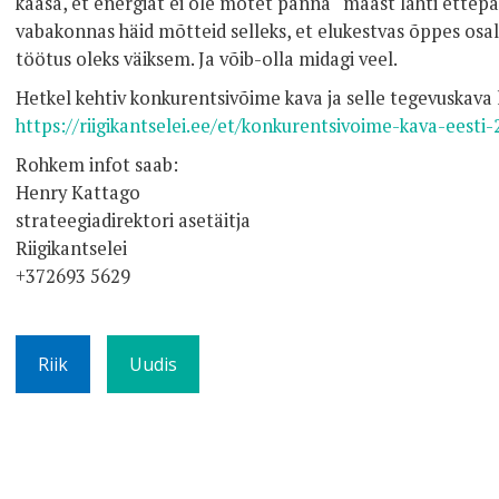
kaasa, et energiat ei ole mõtet panna “maast lahti ettepa
vabakonnas häid mõtteid selleks, et elukestvas õppes osa
töötus oleks väiksem. Ja võib-olla midagi veel.
Hetkel kehtiv konkurentsivõime kava ja selle tegevuskava l
https://riigikantselei.ee/et/konkurentsivoime-kava-eesti
Rohkem infot saab:
Henry Kattago
strateegiadirektori asetäitja
Riigikantselei
+372693 5629
Riik
Uudis