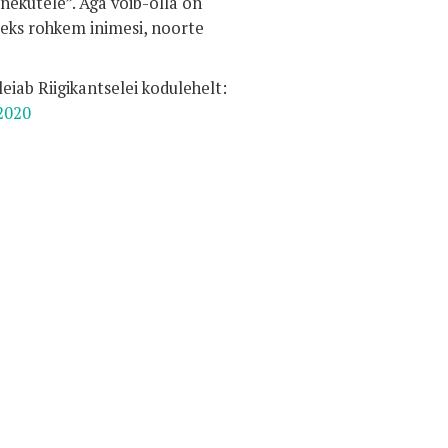
nekutele”. Aga võib-olla on
leks rohkem inimesi, noorte
eiab Riigikantselei kodulehelt:
-2020