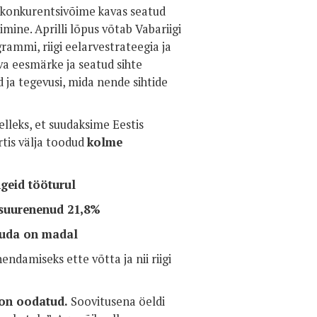
b konkurentsivõime kavas seatud
mine. Aprilli lõpus võtab Vabariigi
ammi, riigi eelarvestrateegia ja
a eesmärke ja seatud sihte
 ja tegevusi, mida nende sihtide
elleks, et suudaksime Eestis
tis välja toodud
kolme
geid tööturul
 suurenenud 21,8%
kuda on madal
damiseks ette võtta ja nii riigi
 on oodatud.
Soovitusena öeldi