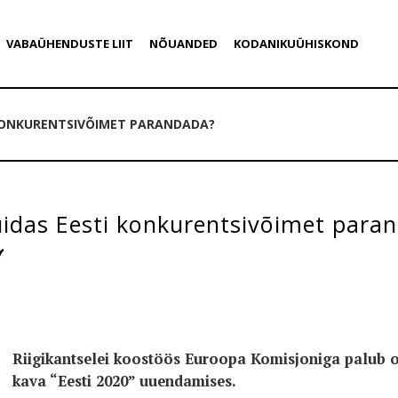
VABAÜHENDUSTE LIIT
NÕUANDED
KODANIKUÜHISKOND
 KONKURENTSIVÕIMET PARANDADA?
uidas Eesti konkurentsivõimet para
Riigikantselei koostöös Euroopa Komisjoniga palub 
kava “Eesti 2020” uuendamises.