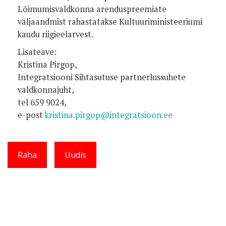
Lõimumisvaldkonna arenduspreemiate
väljaandmist rahastatakse Kultuuriministeeriumi
kaudu riigieelarvest.
Lisateave:
Kristina Pirgop,
Integratsiooni Sihtasutuse partnerlussuhete
valdkonnajuht,
tel 659 9024,
e-post
kristina.pirgop@integratsioon.ee
Raha
Uudis