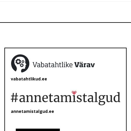
vabatahtlikud.ee
annetamistalgud.ee