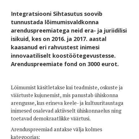
Integratsiooni Sihtasutus soovib
tunnustada lõimumisvaldkonna
arenduspreemiatega neid era- ja juriidilisi
isikuid, kes on 2016. ja 2017. aastal
kaasanud eri rahvustest inimesi
innovaatiliselt koostöötegevustesse.
Arenduspreemiate fond on 3000 eurot.
Lõimumist käsitletakse kui teadmiste, oskuste ja
väärtuste kujunemist, mis panustab ühiskonna
arengusse, kus erineva keele- ja kultuuritaustaga
inimesed osalevad aktiivselt ühiskonnaelus ning
toetavad demokraatlikke väärtusi.
Arenduspreemiad antakse välja kolmes
kategoorias: