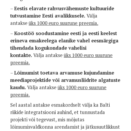
–
Eestis elavate rahvusvähemuste kultuuride
tutvustamine Eesti avalikkusele.
Välja
antakse
üks 1000 euro suurune preemia.
–
Koostöö soodustamine eesti ja eesti keelest
erineva emakeelega elanike vahel eesmärgiga
tihendada kogukondade vahelisi
kontakte.
Välja antakse
üks 1000 euro suurune
preemia.
–
Lõimumist toetava arvamuse kujundamine
meediaprojektide või arvamusliidrite algatuste
kaudu.
Välja antakse
üks 1000 euro suurune
preemia.
Sel aastal antakse esmakordselt välja ka Balti
riikide integratsiooni auhind, et tunnustada
projekti või tegevust, mis mõjutas
lõimumisvaldkonna arendamist ja jätkusuutlikkust