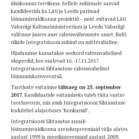
ühiskonnas tervikuna. Sellele auhinnale saavad
kandideerida ka Läti ja Leedu parimad
lõimumisvaldkonna projektid – neid esitavad Läti
Vabariigi Kultuuriministeerium ja Leedu Vabariigi
valitsuse juures asuv rahvusvähemuste amet. Balti
riikide Integratsiooni auhind on mitterahaline.
Hindamisse kaasatakse seekord rahvusvahelised
eksperdid, kes osalevad 16.-17.11.2017
Integratsiooni Sihtasutuse rahvusvahelisel
lõimumiskonverentsil.
Taotluste esitamise
tähtaeg on 25. september
2017
. Kandidaatide esitamiseks tuleb täita vastav
taotlusvorm, mis asub Integratsiooni Sihtasutuse
kodulehel alajaotuses ’Konkursid’.
Integratsiooni Sihtasutus annab
lõimumisvaldkonna arenduspreemiaid välja alates
aastast 1999 ja meediapreemiaid aastast 2009.