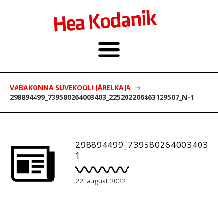
VABAKONNA SUVEKOOLI JÄRELKAJA
298894499_739580264003403_225202206463129507_N-1
298894499_739580264003403_2
1
22. august 2022