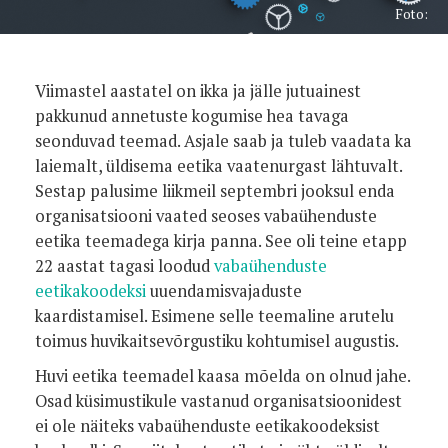
Foto:
Viimastel aastatel on ikka ja jälle jutuainest
pakkunud annetuste kogumise hea tavaga
seonduvad teemad. Asjale saab ja tuleb vaadata ka
laiemalt, üldisema eetika vaatenurgast lähtuvalt.
Sestap palusime liikmeil septembri jooksul enda
organisatsiooni vaated seoses vabaühenduste
eetika teemadega kirja panna. See oli teine etapp
22 aastat tagasi loodud
vabaühenduste
eetikakoodeksi
uuendamisvajaduste
kaardistamisel. Esimene selle teemaline arutelu
toimus huvikaitsevõrgustiku kohtumisel augustis.
Huvi eetika teemadel kaasa mõelda on olnud jahe.
Osad küsimustikule vastanud organisatsioonidest
ei ole näiteks vabaühenduste eetikakoodeksist