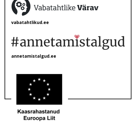
vabatahtlikud.ee
annetamistalgud.ee