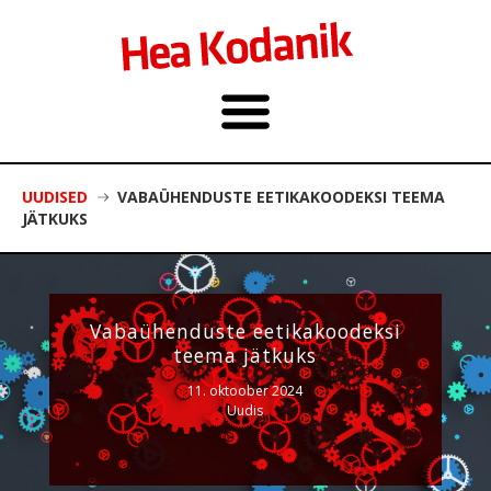
UUDISED
VABAÜHENDUSTE EETIKAKOODEKSI TEEMA
JÄTKUKS
Vabaühenduste eetikakoodeksi
teema jätkuks
11. oktoober 2024
Uudis