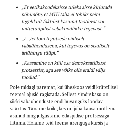
„
Et eetikakoodeksisse tuleks sisse kirjutada
põhimõte, et MTÜ taha ei tohiks peita
tegelikult faktilist kasumit taotlevat või
mittetüüpilist vabakondlikku tegevust.“
„/…/ei tohi tegutseda näiliselt
vabaühendusena, kui tegevus on sisuliselt
äriühingu tüüpi.“
„Kaasamine on küll osa demokraatlikust
protsessist, aga see võiks olla eraldi välja
toodud.“
Pole midagi paremat, kui üheskoos veidi krüptilisel
teemal ajusid ragistada. Sellest sündiv kasu on
siiski vabaühenduste endi hüvanguks loodav
väärtus. Täname kõiki, kes on juba kaasa mõtlema
asunud ning julgustame edaspidise protsessiga
liituma. Hoiame teid teema arenguga kursis ja