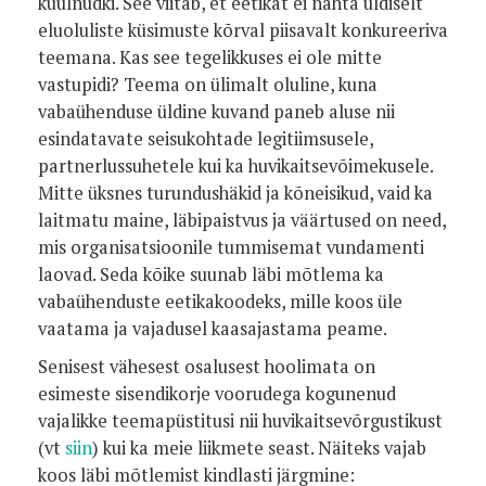
kuulnudki. See viitab, et eetikat ei nähta üldiselt
eluoluliste küsimuste kõrval piisavalt konkureeriva
teemana. Kas see tegelikkuses ei ole mitte
vastupidi? Teema on ülimalt oluline, kuna
vabaühenduse üldine kuvand paneb aluse nii
esindatavate seisukohtade legitiimsusele,
partnerlussuhetele kui ka huvikaitsevõimekusele.
Mitte üksnes turundushäkid ja kõneisikud, vaid ka
laitmatu maine, läbipaistvus ja väärtused on need,
mis organisatsioonile tummisemat vundamenti
laovad. Seda kõike suunab läbi mõtlema ka
vabaühenduste eetikakoodeks, mille koos üle
vaatama ja vajadusel kaasajastama peame.
Senisest vähesest osalusest hoolimata on
esimeste sisendikorje voorudega kogunenud
vajalikke teemapüstitusi nii huvikaitsevõrgustikust
(vt
siin
) kui ka meie liikmete seast. Näiteks vajab
koos läbi mõtlemist kindlasti järgmine: