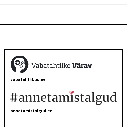
vabatahtlikud.ee
annetamistalgud.ee