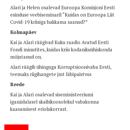
Alari ja Helen osalevad Euroopa Komisjoni Eesti
esinduse veebiseminaril “Kuidas on Euroopa Liit
Covid-19 kriisiga hakkama saanud?”
Kolmapäev
Kai ja Alari räägivad Kuku raadio Avatud Eesti
Fondi minutites, kuidas kriis kodanikuühiskonda
mõjutanud on.
Alari räägib ühinguga Korruptsioonivaba Eesti,
teemaks riigihangete jmt läbipaistvus
Reede
Kai ja Alari osalevad siseministeeriumi
iganädalasel skaibikoosolekul vabakonna
kaasamisest eriolukorrast.