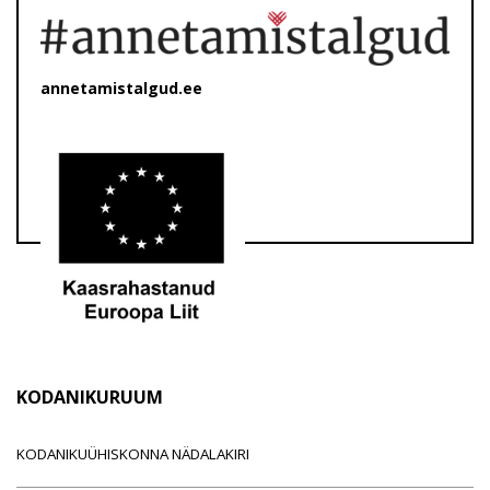
annetamistalgud.ee
KODANIKURUUM
KODANIKUÜHISKONNA NÄDALAKIRI