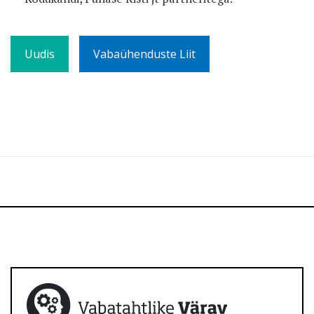
Uudis
Vabaühenduste Liit