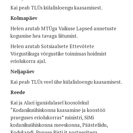
Kai peab TLÜs külalisloengu kaasamisest.
Kolmapäev
Helen arutab MTÜga Vaikuse Lapsed annetuste
kogumise hea tavaga liitumist.
Helen arutab Sotsiaalsete Ettevõtete
Võrgustikuga võrgustike toimimas hoidmist
eriolukorra ajal.
Neljapäev
Kai peab TLÜs veel ühe külalisloengu kaasamisest.
Reede
Kai ja Alari iganädalasel koosolekul
“Kodanikuühiskonna kaasamine ja koostöö
praeguses eriolukorras” ministri, SiMi
kodanikuühiskonna meeskonna, Päästeliidu,
Kodukandi, Punase Risti jt partneritega.