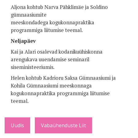
Aljona kohtub Narva Pähklimäe ja Soldino
gümnaasiumite
meeskondadega kogukonnapraktika
programmiga liitumise teemal.
Neljapäev
Kai ja Alari osalevad kodanikuühiskonna
arengukava uuendamise seminaril
siseministeeriumis.
Helen kohtub Kadrioru Saksa Gümnaasiumi ja
Kohila Gümnaasiumi meeskonnaga
kogukonnapraktika programmiga liitumise
teemal.
Uudis
Vabaühenduste Liit