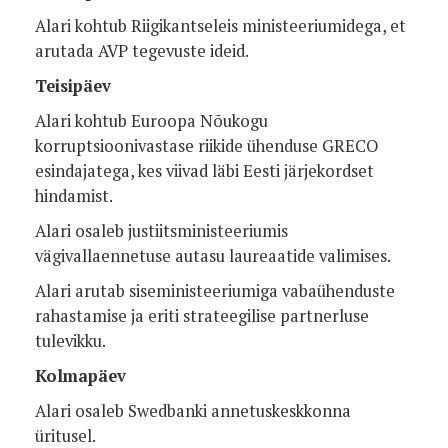
Alari kohtub Riigikantseleis ministeeriumidega, et
arutada AVP tegevuste ideid.
Teisipäev
Alari kohtub Euroopa Nõukogu
korruptsioonivastase riikide ühenduse GRECO
esindajatega, kes viivad läbi Eesti järjekordset
hindamist.
Alari osaleb justiitsministeeriumis
vägivallaennetuse autasu laureaatide valimises.
Alari arutab siseministeeriumiga vabaühenduste
rahastamise ja eriti strateegilise partnerluse
tulevikku.
Kolmapäev
Alari osaleb Swedbanki annetuskeskkonna
üritusel.