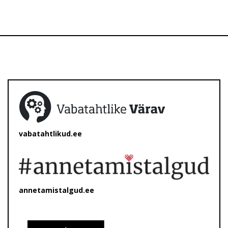
vabatahtlikud.ee
annetamistalgud.ee