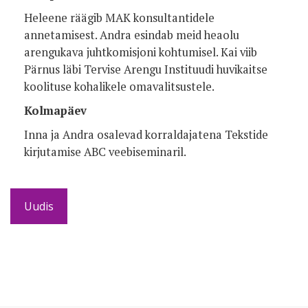
Heleene räägib MAK konsultantidele
annetamisest. Andra esindab meid heaolu
arengukava juhtkomisjoni kohtumisel. Kai viib
Pärnus läbi Tervise Arengu Instituudi huvikaitse
koolituse kohalikele omavalitsustele.
Kolmapäev
Inna ja Andra osalevad korraldajatena Tekstide
kirjutamise ABC veebiseminaril.
Uudis