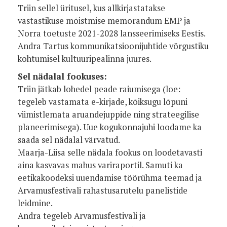
Triin sellel üritusel, kus allkirjastatakse
vastastikuse mõistmise memorandum EMP ja
Norra toetuste 2021-2028 lansseerimiseks Eestis.
Andra Tartus kommunikatsioonijuhtide võrgustiku
kohtumisel kultuuripealinna juures.
Sel nädalal fookuses:
Triin jätkab lohedel peade raiumisega (loe:
tegeleb vastamata e-kirjade, kõiksugu lõpuni
viimistlemata aruandejuppide ning strateegilise
planeerimisega). Uue kogukonnajuhi loodame ka
saada sel nädalal värvatud.
Maarja-Liisa selle nädala fookus on loodetavasti
aina kasvavas mahus variraportil. Samuti ka
eetikakoodeksi uuendamise töörühma teemad ja
Arvamusfestivali rahastusarutelu panelistide
leidmine.
Andra tegeleb Arvamusfestivali ja