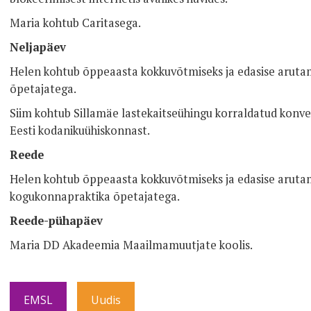
Maria kohtub Caritasega.
Neljapäev
Helen kohtub õppeaasta kokkuvõtmiseks ja edasise aruta
õpetajatega.
Siim kohtub Sillamäe lastekaitseühingu korraldatud konvere
Eesti kodanikuühiskonnast.
Reede
Helen kohtub õppeaasta kokkuvõtmiseks ja edasise aruta
kogukonnapraktika õpetajatega.
Reede-pühapäev
Maria DD Akadeemia Maailmamuutjate koolis.
EMSL
Uudis