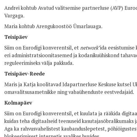
Andrei kohtub Avatud valitsemise partnerluse (AVP) Euro
Vargaga.
Maria kohtub Arengukoostöö Ümarlauaga.
Teisipäev
Siim on Eurodigi konverentsil, et
network
’ida eesistumise
eri administratsioonitasemed ja kodanikuühiskond tahavad
reguleerimiseks välja pakkuda.
Teisipäev-Reede
Maris ja Katja koolitavad Idapartnerluse Keskuse kutsel 
omavalitsusametnikke ning vabaühenduste eestvedajaid.
Kolmapäev
Siim on Eurodigi konverentsil, et kuulata ja rääkida digita
kuidas teha digitaalseid teenuseid kasutajasõbralikumaks
Aga ka rahvusvahelistest kaubanduslepetest, põhiõigustest
blokeerimisest internetis avalikes huvides.