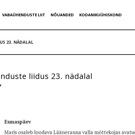
VABAÜHENDUSTE LIIT
NÕUANDED
KODANIKUÜHISKOND
US 23. NÄDALAL
duste liidus 23. nädalal
Esmaspäev
Maris osaleb loodava Lääneranna valla mõttekojas avatud