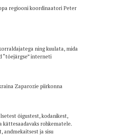
opa regiooni koordinaatori Peter
 korraldajatega ning kuulata, mida
 “tõejärgse” interneti
Ukraina Zaparozie piirkonna
alsetest õigustest, kodanikest,
 ja kättesaadavaks rohkematele.
, andmekaitsest ja sisu