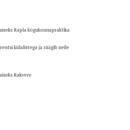
miseks Rapla kogukonnapraktika
ntsi külalistega ja räägib neile
miseks Rakvere