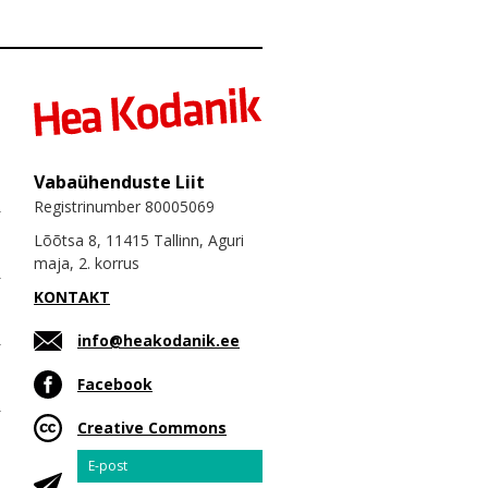
Vabaühenduste Liit
Registrinumber 80005069
Lõõtsa 8, 11415 Tallinn, Aguri
maja, 2. korrus
KONTAKT
info@heakodanik.ee
Facebook
Creative Commons
Email