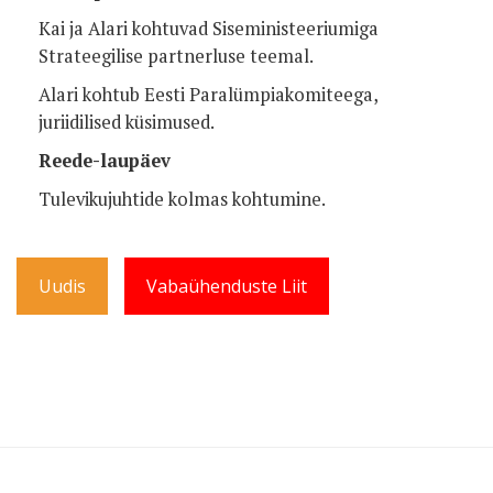
Kai ja Alari kohtuvad Siseministeeriumiga
Strateegilise partnerluse teemal.
Alari kohtub Eesti Paralümpiakomiteega,
juriidilised küsimused.
Reede-laupäev
Tulevikujuhtide kolmas kohtumine.
Uudis
Vabaühenduste Liit