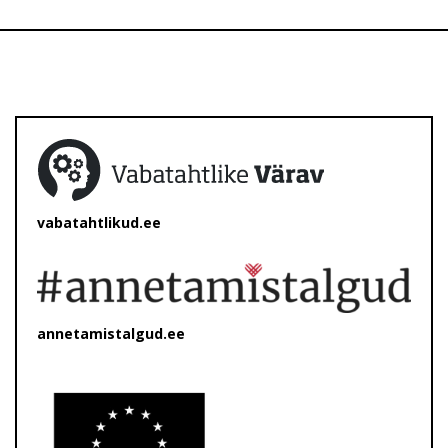
vabatahtlikud.ee
annetamistalgud.ee