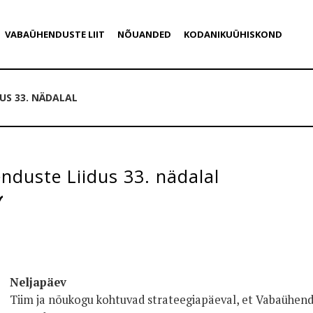
VABAÜHENDUSTE LIIT
NÕUANDED
KODANIKUÜHISKOND
US 33. NÄDALAL
duste Liidus 33. nädalal
Neljapäev
Tiim ja nõukogu kohtuvad strateegiapäeval, et Vabaühend