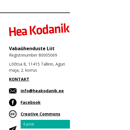
Vabaühenduste Liit
Registrinumber 80005069
Lõõtsa 8, 11415 Tallinn, Aguri
maja, 2. korrus
KONTAKT
info@heakodanik.ee
Facebook
Creative Commons
Email