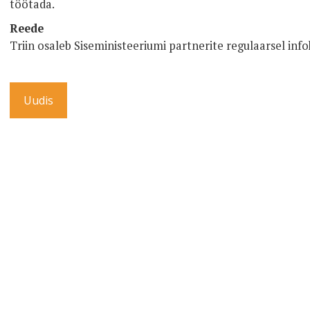
töötada.
Reede
Triin osaleb Siseministeeriumi partnerite regulaarsel inf
Uudis