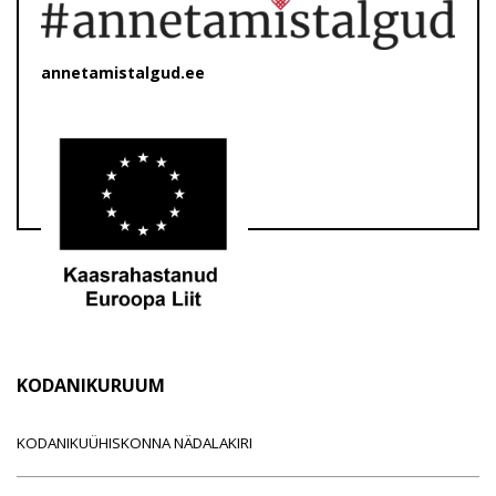
annetamistalgud.ee
KODANIKURUUM
KODANIKUÜHISKONNA NÄDALAKIRI