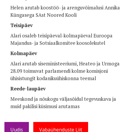
Helen arutab koostöö- ja arenguvõimalusi Annika
Küngasega SAst Noored Kooli
Teisipäev
Alari osaleb teisipäeval-kolmapäeval Euroopa
Majandus- ja Sotsiaalkomitee koosolekutel
Kolmapäev
Alari arutab siseministeeriumi, Heateo ja Urmoga
28.09 toimuvat parlamendi kolme komisjoni
ühisistungit kodanikuühiskonna teemal
Reede-laupäev
Meeskond ja nõukogu väljasõidul tegevuskava ja
muid pakilisi küsimusi arutamas
Uudis
Vabaühenduste Liit