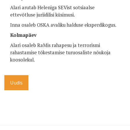
Alari arutab Heleniga SEVist sotsiaalse
ettevõtluse juriidilisi küsimusi.
Inna osaleb OSKA avaliku halduse eksperdikogus.
Kolmapäev
Alari osaleb RaMis rahapesu ja terrorismi
rahastamise tõkestamise turuosaliste nõukoja
koosolekul.
Uudis