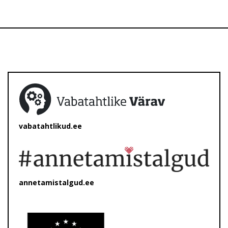
vabatahtlikud.ee
annetamistalgud.ee