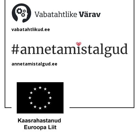
vabatahtlikud.ee
annetamistalgud.ee