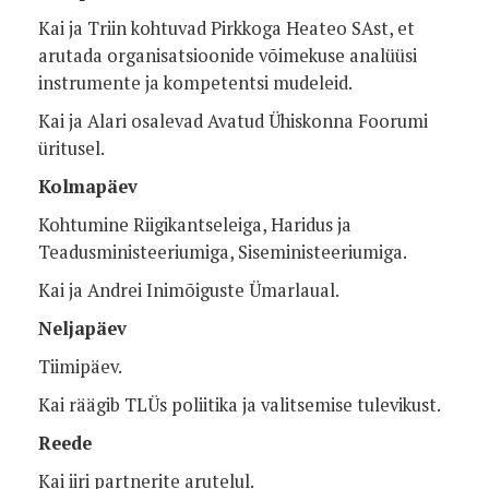
Kai ja Triin kohtuvad Pirkkoga Heateo SAst, et
arutada organisatsioonide võimekuse analüüsi
instrumente ja kompetentsi mudeleid.
Kai ja Alari osalevad Avatud Ühiskonna Foorumi
üritusel.
Kolmapäev
Kohtumine Riigikantseleiga, Haridus ja
Teadusministeeriumiga, Siseministeeriumiga.
Kai ja Andrei Inimõiguste Ümarlaual.
Neljapäev
Tiimipäev.
Kai räägib TLÜs poliitika ja valitsemise tulevikust.
Reede
Kai iiri partnerite arutelul.