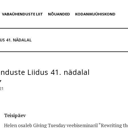
VABAÜHENDUSTE LIIT
NÕUANDED
KODANIKUÜHISKOND
US 41. NÄDALAL
duste Liidus 41. nädalal
21
Teisipäev
Helen osaleb Giving Tuesday veebiseminaril “Rewriting t