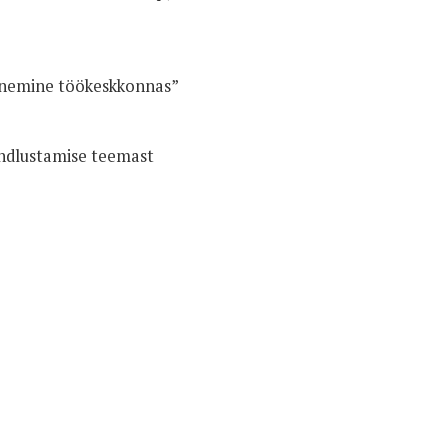
henemine töökeskkonnas”
kindlustamise teemast