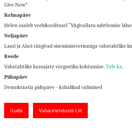
Give Now”
Kolmapäev
Helen osaleb veebikoolitusel “Vägivallatu suhtlemise lä
Neljapäev
Lauri ja Alari räägivad siseministeeriumiga vabatahtlike 
Reede
Vabatahtlike kaasajate võrgustiku kohtumine.
Tule ka
.
Pühapäev
Demokraatia pidupäev – kohalikud valimised
Uudis
Vabaühenduste Liit