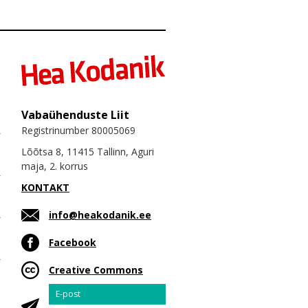
Vabaühenduste Liit
Registrinumber 80005069
Lõõtsa 8, 11415 Tallinn, Aguri
maja, 2. korrus
KONTAKT
info@heakodanik.ee
Facebook
Creative Commons
Email