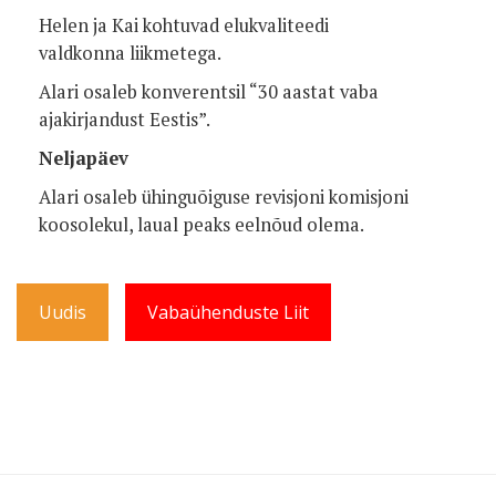
Helen ja Kai kohtuvad elukvaliteedi
valdkonna liikmetega.
Alari osaleb konverentsil “30 aastat vaba
ajakirjandust Eestis”.
Neljapäev
Alari osaleb ühinguõiguse revisjoni komisjoni
koosolekul, laual peaks eelnõud olema.
Uudis
Vabaühenduste Liit