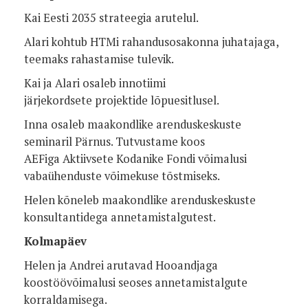
Kai Eesti 2035 strateegia arutelul.
Alari kohtub HTMi rahandusosakonna juhatajaga,
teemaks rahastamise tulevik.
Kai ja Alari osaleb innotiimi
järjekordsete projektide lõpuesitlusel.
Inna osaleb maakondlike arenduskeskuste
seminaril Pärnus. Tutvustame koos
AEFiga Aktiivsete Kodanike Fondi võimalusi
vabaühenduste võimekuse tõstmiseks.
Helen kõneleb maakondlike arenduskeskuste
konsultantidega annetamistalgutest.
Kolmapäev
Helen ja Andrei arutavad Hooandjaga
koostöövõimalusi seoses annetamistalgute
korraldamisega.