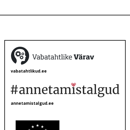
vabatahtlikud.ee
annetamistalgud.ee