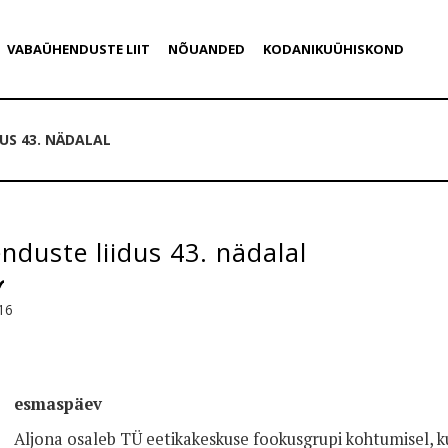
VABAÜHENDUSTE LIIT
NÕUANDED
KODANIKUÜHISKOND
US 43. NÄDALAL
duste liidus 43. nädalal
16
esmaspäev
Aljona osaleb TÜ eetikakeskuse fookusgrupi kohtumisel, ku