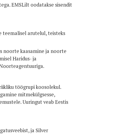
stega. EMSLilt oodatakse sisendit
teemalisel arutelul, teisteks
is noorte kaasamine ja noorte
isel Haridus- ja
 Noorteagentuuriga.
riikliku töögrupi koosolekul.
 tagamine mitmekülgsesse,
emustele. Uuringut veab Eestis
atusveebist, ja
Silver