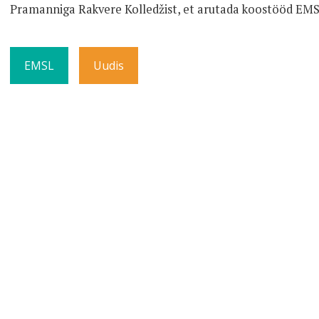
Pramanniga Rakvere Kolledžist, et arutada koostööd EM
EMSL
Uudis