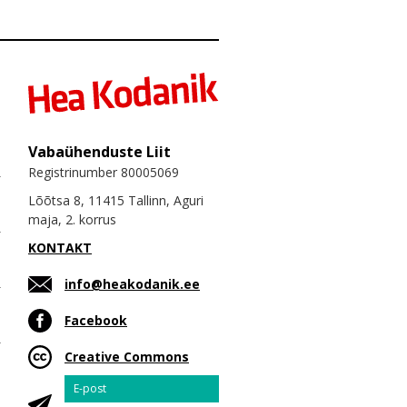
Vabaühenduste Liit
Registrinumber 80005069
Lõõtsa 8, 11415 Tallinn, Aguri
maja, 2. korrus
KONTAKT
info@heakodanik.ee
Facebook
Creative Commons
Email