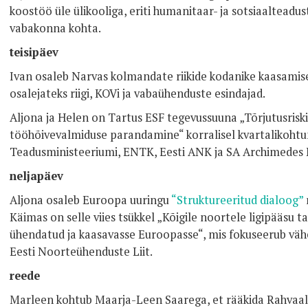
koostöö üle ülikooliga, eriti humanitaar- ja sotsiaalteadu
vabakonna kohta.
teisipäev
Ivan osaleb Narvas kolmandate riikide kodanike kaasamise 
osalejateks riigi, KOVi ja vabaühenduste esindajad.
Aljona ja Helen on Tartus ESF tegevussuuna „Tõrjutusrisk
tööhõivevalmiduse parandamine“ korralisel kvartalikohtum
Teadusministeeriumi, ENTK, Eesti ANK ja SA Archimedes
neljapäev
Aljona osaleb Euroopa uuringu
“Struktureeritud dialoog”
Käimas on selle viies tsükkel „Kõigile noortele ligipääsu
ühendatud ja kaasavasse Euroopasse“, mis fokuseerub väh
Eesti Noorteühenduste Liit.
reede
Marleen kohtub Maarja-Leen Saarega, et rääkida Rahvaalg