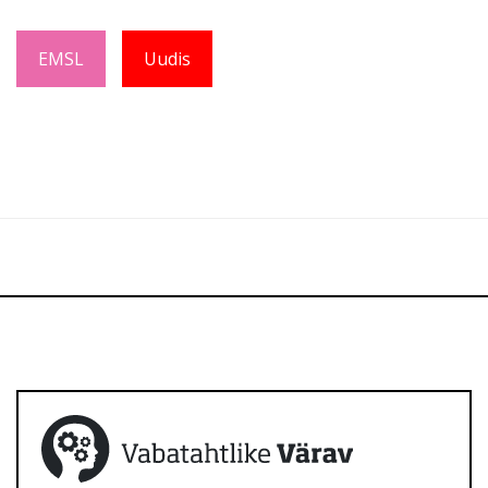
EMSL
Uudis