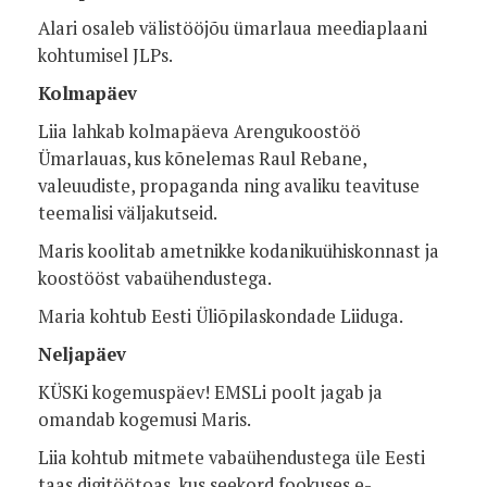
Alari osaleb välistööjõu ümarlaua meediaplaani
kohtumisel JLPs.
Kolmapäev
Liia lahkab kolmapäeva Arengukoostöö
Ümarlauas, kus kõnelemas Raul Rebane,
valeuudiste, propaganda ning avaliku teavituse
teemalisi väljakutseid.
Maris koolitab ametnikke kodanikuühiskonnast ja
koostööst vabaühendustega.
Maria kohtub Eesti Üliõpilaskondade Liiduga.
Neljapäev
KÜSKi kogemuspäev! EMSLi poolt jagab ja
omandab kogemusi Maris.
Liia kohtub mitmete vabaühendustega üle Eesti
taas digitöötoas, kus seekord fookuses e-