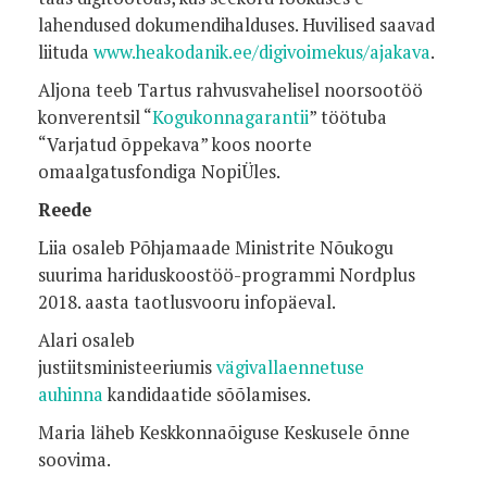
lahendused dokumendihalduses. Huvilised saavad
liituda
www.heakodanik.ee/digivoimekus/ajakava
.
Aljona teeb Tartus rahvusvahelisel noorsootöö
konverentsil “
Kogukonnagarantii
” töötuba
“Varjatud õppekava” koos noorte
omaalgatusfondiga NopiÜles.
Reede
Liia osaleb Põhjamaade Ministrite Nõukogu
suurima hariduskoostöö-programmi Nordplus
2018. aasta taotlusvooru infopäeval.
Alari osaleb
justiitsministeeriumis
vägivallaennetuse
auhinna
kandidaatide sõõlamises.
Maria läheb Keskkonnaõiguse Keskusele õnne
soovima.