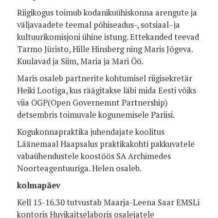
Riigikogus toimub kodanikuühiskonna arengute ja
väljavaadete teemal põhiseadus-, sotsiaal- ja
kultuurikomisjoni ühine istung. Ettekanded teevad
Tarmo Jüristo, Hille Hinsberg ning Maris Jõgeva.
Kuulavad ja Siim, Maria ja Mari Öö.
Maris osaleb partnerite kohtumisel riigisekretär
Heiki Lootiga, kus räägitakse läbi mida Eesti võiks
viia OGP(Open Governemnt Partnership)
detsembris toimuvale kogunemisele Pariisi.
Kogukonnapraktika juhendajate koolitus
Läänemaal Haapsalus praktikakohti pakkuvatele
vabaühendustele koostöös SA Archimedes
Noorteagentuuriga. Helen osaleb.
kolmapäev
Kell 15-16.30 tutvustab Maarja-Leena Saar EMSLi
kontoris Huvikaitselaboris osalejatele