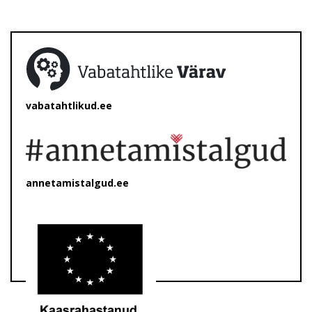
vabatahtlikud.ee
annetamistalgud.ee