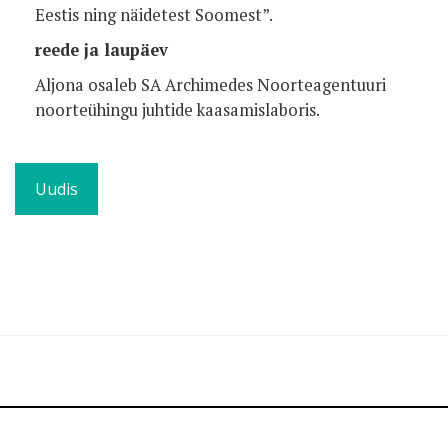
Eestis ning näidetest Soomest”.
reede ja laupäev
Aljona osaleb SA Archimedes Noorteagentuuri
noorteühingu juhtide k
aasamislaboris.
Uudis