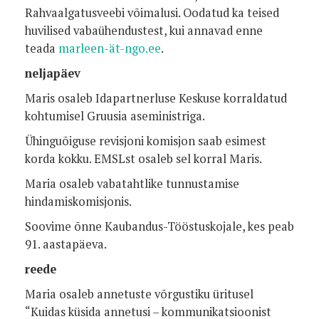
Rahvaalgatusveebi võimalusi. Oodatud ka teised
huvilised vabaühendustest, kui annavad enne
teada
marleen-ät-ngo.ee
.
neljapäev
Maris osaleb Idapartnerluse Keskuse korraldatud
kohtumisel Gruusia aseministriga.
Ühinguõiguse revisjoni komisjon saab esimest
korda kokku. EMSLst osaleb sel korral Maris.
Maria osaleb vabatahtlike tunnustamise
hindamiskomisjonis.
Soovime õnne Kaubandus-Tööstuskojale, kes peab
91. aastapäeva.
reede
Maria osaleb annetuste võrgustiku üritusel
“Kuidas küsida annetusi – kommunikatsioonist