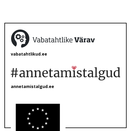
vabatahtlikud.ee
annetamistalgud.ee