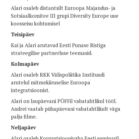
Alari osaleb distantsilt Euroopa Majandus- ja
Sotsiaalkomitee III grupi Diversity Europe uue
koosseisu kohtumisel
Teisipäev
Kai ja Alari arutavad Eesti Punase Ristiga
strateegilise partnerluse teemasid.
Kolmapäev
Alari osaleb RKK Välispoliitika Instituudi
arutelul mitmekiiruselise Euroopa
integratsioonist.
Alari on laupäevani PÖFFil vabatahtlikul tööl.
Andrei vaatab pühapäevani vabatahtlikult väga
palju filme.
Neljapäev
Alari osaleb Korruptsioonivaba Eesti seminaril