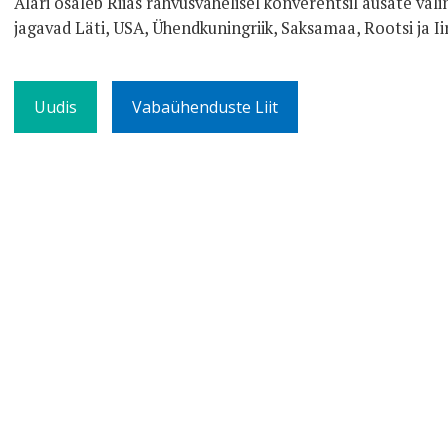
Alari osaleb Riias rahvusvahelisel konverentsil ausate val
jagavad Läti, USA, Ühendkuningriik, Saksamaa, Rootsi ja Ii
Uudis
Vabaühenduste Liit