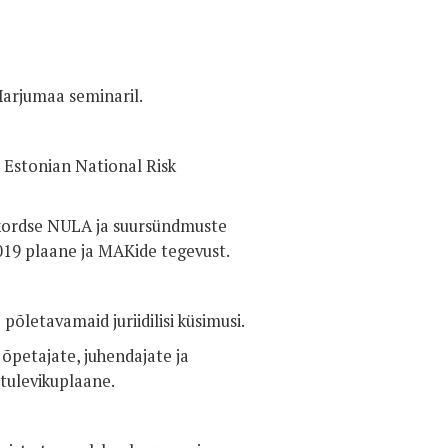
arjumaa seminaril.
e Estonian National Risk
ekordse NULA ja suursündmuste
2019 plaane ja MAKide tegevust.
õletavamaid juriidilisi küsimusi.
õpetajate, juhendajate ja
tulevikuplaane.