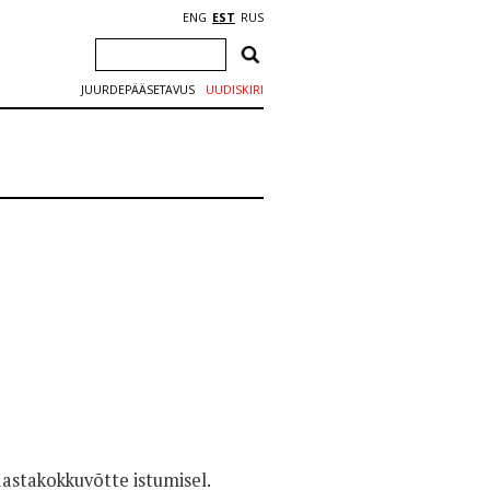
ENG
EST
RUS
JUURDEPÄÄSETAVUS
UUDISKIRI
 aastakokkuvõtte istumisel.