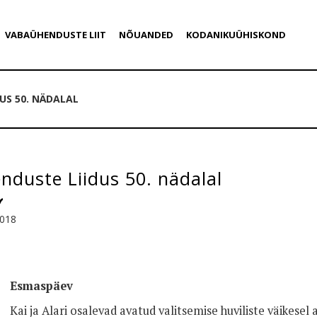
VABAÜHENDUSTE LIIT
NÕUANDED
KODANIKUÜHISKOND
US 50. NÄDALAL
duste Liidus 50. nädalal
2018
Esmaspäev
Kai ja Alari osalevad avatud valitsemise huviliste väikesel