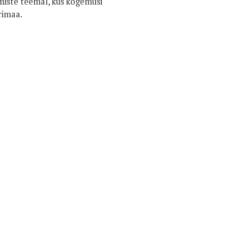
imiste teemal, kus kogemusi
rimaa.