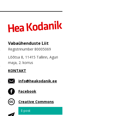
Vabaühenduste Liit
Registrinumber 80005069
Lõõtsa 8, 11415 Tallinn, Aguri
maja, 2. korrus
KONTAKT
info@heakodanik.ee
Facebook
Creative Commons
Email