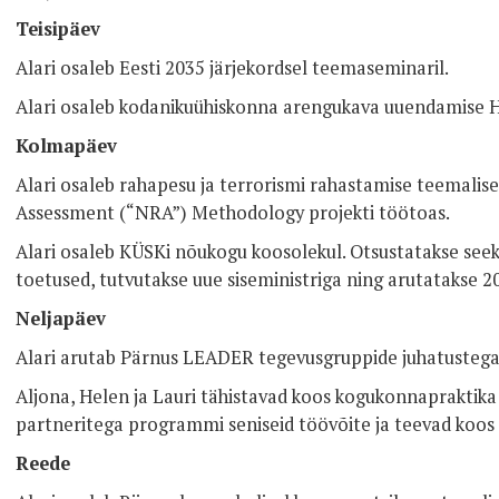
Teisipäev
Alari osaleb Eesti 2035 järjekordsel teemaseminaril.
Alari osaleb kodanikuühiskonna arengukava uuendamise H
Kolmapäev
Alari osaleb rahapesu ja terrorismi rahastamise teemalis
Assessment (“NRA”) Methodology projekti töötoas.
Alari osaleb KÜSKi nõukogu koosolekul. Otsustatakse se
toetused, tutvutakse uue siseministriga ning arutatakse 
Neljapäev
Alari arutab Pärnus LEADER tegevusgruppide juhatustega p
Aljona, Helen ja Lauri tähistavad koos kogukonnapraktika 
partneritega programmi seniseid töövõite ja teevad koos 
Reede