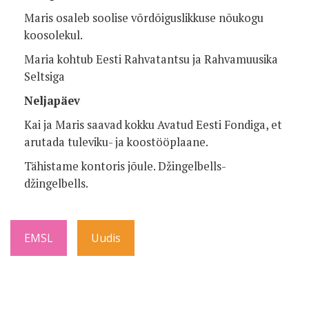
Maris osaleb soolise võrdõiguslikkuse nõukogu
koosolekul.
Maria kohtub Eesti Rahvatantsu ja Rahvamuusika
Seltsiga
Neljapäev
Kai ja Maris saavad kokku Avatud Eesti Fondiga, et
arutada tuleviku- ja koostööplaane.
Tähistame kontoris jõule. Džingelbells-
džingelbells.
EMSL
Uudis