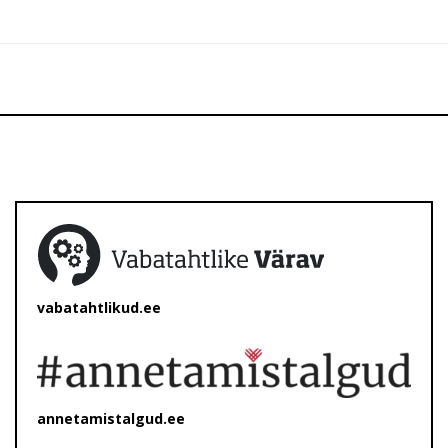
vabatahtlikud.ee
annetamistalgud.ee