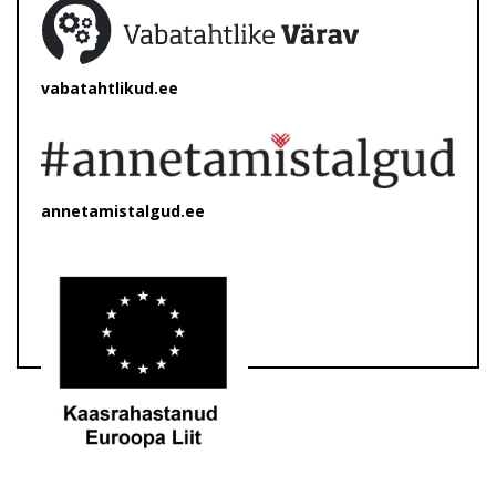
vabatahtlikud.ee
annetamistalgud.ee