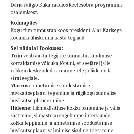
Darja räägib Kuku raadios keelesõbra programmis
osalemisest.
Kolmapäev
Kogu tiim tunnustab koos president Alar Karisega
kodanikuühiskonna aasta tegijaid.
Sel nädalal fookuses:
Triin
veab aasta tegijate tunnustussündmuse
korraldamise võiduka lõpuni, et seejärel jälle
rohkem keskenduda aruannetele ja liidu enda
strateegiale.
Marcus:
annetamise soodustamise
huvikaitseplaani tegemine ja riigikogu suunalise
huvikaitse planeerimine.
Heleene:
liikmeküsitluse kokku panemine ja välja
saatmine, viimaste arenguhüppe intervjuude
kokku leppimine ja annetamise soodustamise
huvikaitseplaani valmimise sisuline toetamine.