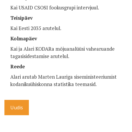
Kai USAID CSOSI fookusgrupi intervjuul.
Teisipäev
Kai Eesti 2035 arutelul.
Kolmapäev
Kai ja Alari KODARa mõjuanalüüsi vahearuande
tagasisidestamise arutelul.
Reede
Alari arutab Marten Lauriga siseministeeriumist
kodanikuühiskonna statistika teemasid.
Uudis