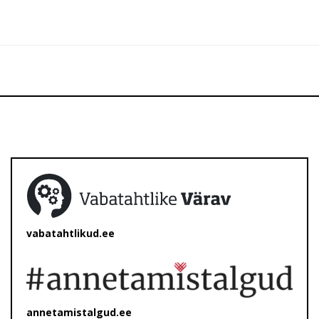
vabatahtlikud.ee
annetamistalgud.ee