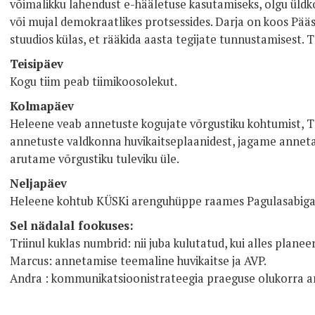
võimalikku lahendust e-hääletuse kasutamiseks, olgu üldk
või mujal demokraatlikes protsessides. Darja on koos Pääst
stuudios külas, et rääkida aasta tegijate tunnustamisest. 
Teisipäev
Kogu tiim peab tiimikoosolekut.
Kolmapäev
Heleene veab annetuste kogujate võrgustiku kohtumist, T
annetuste valdkonna huvikaitseplaanidest, jagame anneta
arutame võrgustiku tuleviku üle.
Neljapäev
Heleene kohtub KÜSKi arenguhüppe raames Pagulasabiga
Sel nädalal fookuses:
Triinul kuklas numbrid: nii juba kulutatud, kui alles planee
Marcus: annetamise teemaline huvikaitse ja AVP.
Andra : kommunikatsioonistrateegia praeguse olukorra a