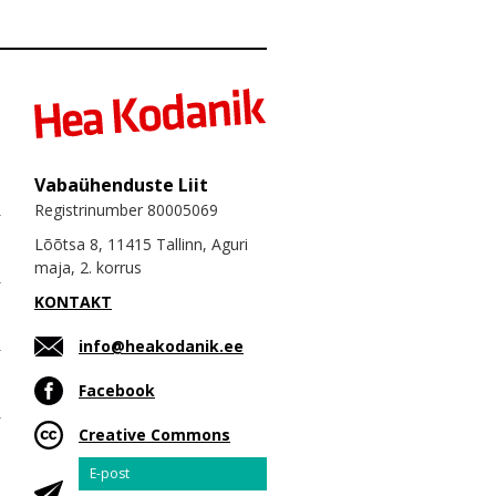
Vabaühenduste Liit
Registrinumber 80005069
Lõõtsa 8, 11415 Tallinn, Aguri
maja, 2. korrus
KONTAKT
info@heakodanik.ee
Facebook
Creative Commons
Email