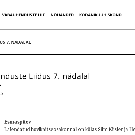
VABAÜHENDUSTE LIIT
NÕUANDED
KODANIKUÜHISKOND
US 7. NÄDALAL
duste Liidus 7. nädalal
25
Esmaspäev
Laiendatud huvikaitseosakonnal on külas Siim Kiisler ja H