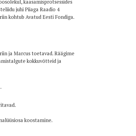
oosolekul, kaasamisprotsessides
eliidu juhi Piiaga Raadio 4
Triin kohtub Avatud Eesti Fondiga.
riin ja Marcus toetavad. Räägime
mistalgute kokkuvõtteid ja
.
ritavad.
nalüüsiosa koostamine.