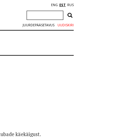
ENG
EST
RUS
JUURDEPÄÄSETAVUS
UUDISKIRI
tubade käekäigust.