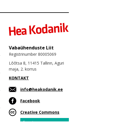
Vabaühenduste Liit
Registrinumber 80005069
Lõõtsa 8, 11415 Tallinn, Aguri
maja, 2. korrus
KONTAKT
info@heakodanik.ee
Facebook
Creative Commons
Email