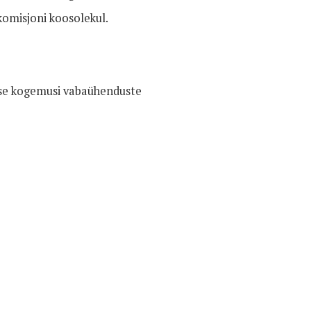
komisjoni koosolekul.
akse kogemusi vabaühenduste