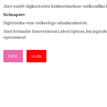
Alari osaleb riigikantseleis haldusvõimekuse valdkondliku 
Kolmapäev
Digitöötuba vene töökeelega vabaühendustele.
Alari Sotsiaalse Innovatsiooni Labori õpitoas, kus jagat
õpetamisest.
EMSL
Uudis