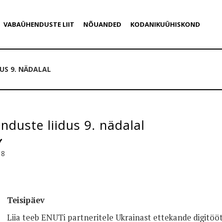
VABAÜHENDUSTE LIIT
NÕUANDED
KODANIKUÜHISKOND
US 9. NÄDALAL
duste liidus 9. nädalal
18
Teisipäev
Liia teeb ENUTi partneritele Ukrainast ettekande digitöö