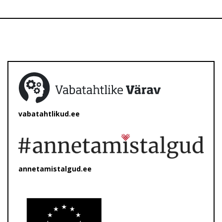
vabatahtlikud.ee
annetamistalgud.ee