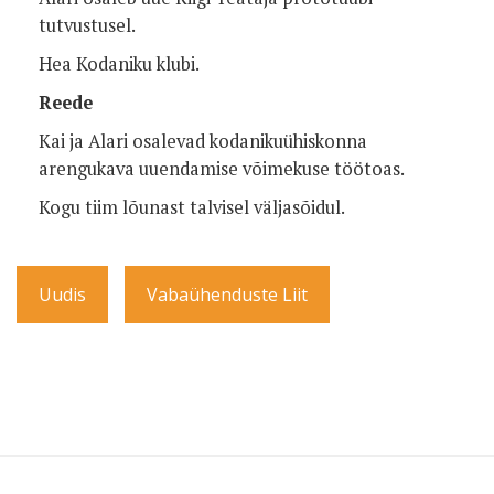
tutvustusel.
Hea Kodaniku klubi.
Reede
Kai ja Alari osalevad kodanikuühiskonna
arengukava uuendamise võimekuse töötoas.
Kogu tiim lõunast talvisel väljasõidul.
Uudis
Vabaühenduste Liit