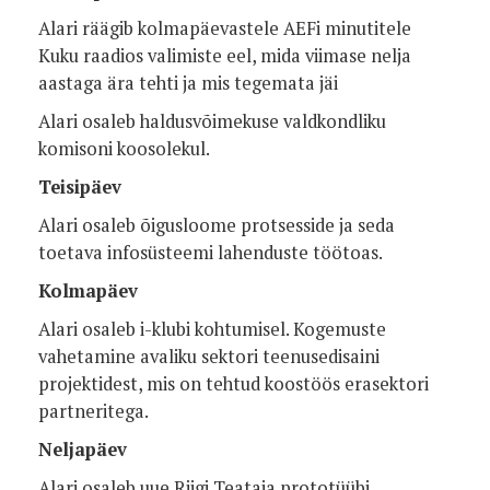
Alari räägib kolmapäevastele AEFi minutitele
Kuku raadios valimiste eel, mida viimase nelja
aastaga ära tehti ja mis tegemata jäi
Alari osaleb haldusvõimekuse valdkondliku
komisoni koosolekul.
Teisipäev
Alari osaleb õigusloome protsesside ja seda
toetava infosüsteemi lahenduste töötoas.
Kolmapäev
Alari osaleb i-klubi kohtumisel. Kogemuste
vahetamine avaliku sektori teenusedisaini
projektidest, mis on tehtud koostöös erasektori
partneritega.
Neljapäev
Alari osaleb uue Riigi Teataja prototüübi