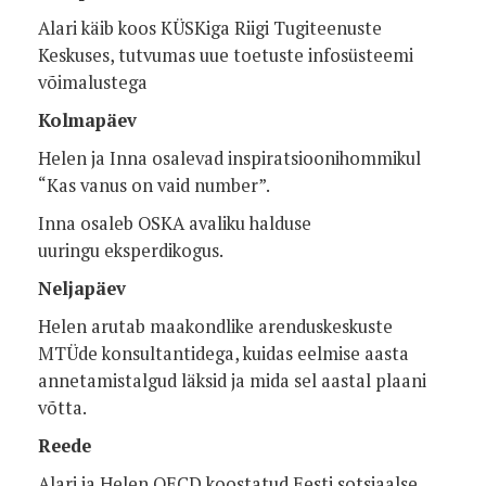
Alari käib koos KÜSKiga Riigi Tugiteenuste
Keskuses, tutvumas uue toetuste infosüsteemi
võimalustega
Kolmapäev
Helen ja Inna osalevad inspiratsioonihommikul
“Kas vanus on vaid number”.
Inna osaleb OSKA avaliku halduse
uuringu eksperdikogus.
Neljapäev
Helen arutab maakondlike arenduskeskuste
MTÜde konsultantidega, kuidas eelmise aasta
annetamistalgud läksid ja mida sel aastal plaani
võtta.
Reede
Alari ja Helen OECD koostatud Eesti sotsiaalse