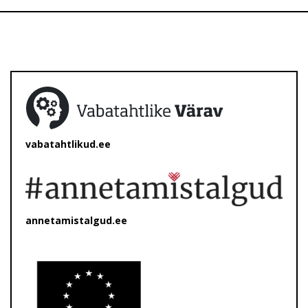
vabatahtlikud.ee
annetamistalgud.ee