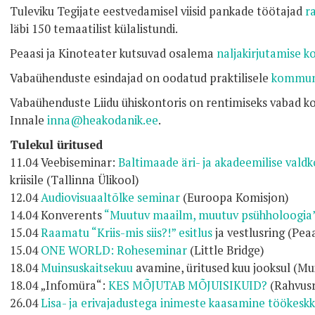
Tuleviku Tegijate eestvedamisel viisid pankade töötajad
r
läbi 150 temaatilist külalistundi.
Peaasi ja Kinoteater kutsuvad osalema
naljakirjutamise ko
Vabaühenduste esindajad on oodatud praktilisele
kommuni
Vabaühenduste Liidu ühiskontoris on rentimiseks vabad kol
Innale
inna@heakodanik.ee
.
Tulekul üritused
11.04 Veebiseminar:
Baltimaade äri- ja akadeemilise vald
kriisile (Tallinna Ülikool)
12.04
Audiovisuaaltõlke seminar
(Euroopa Komisjon)
14.04 Konverents
“Muutuv maailm, muutuv psühholoogia
15.04
Raamatu “Kriis-mis siis?!” esitlus
ja vestlusring (Peaa
15.04
ONE WORLD: Roheseminar
(Little Bridge)
18.04
Muinsuskaitsekuu
avamine, üritused kuu jooksul (Mui
18.04 „Infomüra“:
KES MÕJUTAB MÕJUISIKUID?
(Rahvus
26.04
Lisa- ja erivajadustega inimeste kaasamine töökesk