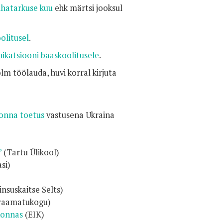
ahatarkuse kuu
ehk märtsi jooksul
olitusel
.
katsiooni baaskoolitusele
.
m töölauda, huvi korral kirjuta
konna toetus
vastusena Ukraina
”
(Tartu Ülikool)
si)
nsuskaitse Selts)
raamatukogu)
konnas
(EIK)