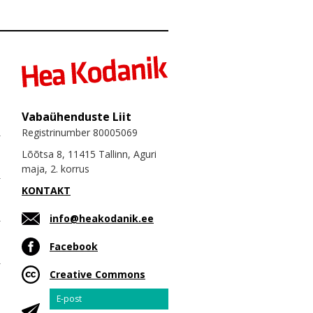
Vabaühenduste Liit
Registrinumber 80005069
Lõõtsa 8, 11415 Tallinn, Aguri
maja, 2. korrus
KONTAKT
info@heakodanik.ee
Facebook
Creative Commons
Email