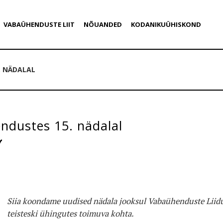
VABAÜHENDUSTE LIIT
NÕUANDED
KODANIKUÜHISKOND
. NÄDALAL
ndustes 15. nädalal
Siia koondame uudised nädala jooksul Vabaühenduste Liidu
teisteski ühingutes toimuva kohta.