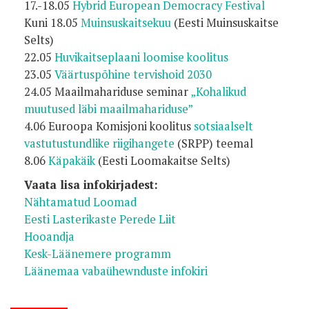
17.-18.05
Hybrid European Democracy Festival
Kuni 18.05
Muinsuskaitsekuu
(Eesti Muinsuskaitse
Selts)
22.05
Huvikaitseplaani loomise koolitus
23.05
Väärtuspõhine tervishoid 2030
24.05 Maailmahariduse seminar
„Kohalikud
muutused läbi maailmahariduse”
4.06 Euroopa Komisjoni koolitus
sotsiaalselt
vastutustundlike riigihangete
(SRPP) teemal
8.06
Käpakäik
(Eesti Loomakaitse Selts)
Vaata lisa infokirjadest:
Nähtamatud Loomad
Eesti Lasterikaste Perede Liit
Hooandja
Kesk-Läänemere programm
Läänemaa vabaühewnduste infokiri