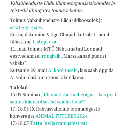
Vabaühenduste Liidu liikmesorganisatsioonides ja
teisteski ühingutes toimuva kohta.
Toimus Vabaühenduste Liidu üldkoosolek ja
strateegiapäev
.
Eeskujuliikumine Valge Õhupall kutsub 1. juunil
tähistama
lastepäeva
.
11. mail toimus MTÜ Nähtamatud Loomad
eestvedamisel
rongkäik
„Marss kanad puurist
vabaks“.
Kutsume 29. mail
AI koolitusele
, kus saab õppida
AI võimalusi oma töös rakendama.
Tulekul
15.05 Seminar
“Kliimaalane kaebeõigus – kes peab
saama kliimaotsuseid vaidlustada?”
17.-18.05 IX Rahvusvaheline loomaõiguste
konverents
ANIMAL FUTURES 2024
17.-18.05
Tartu [eel]arvamusfestival