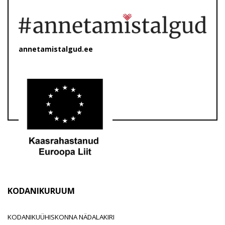
annetamistalgud.ee
KODANIKURUUM
KODANIKUÜHISKONNA NÄDALAKIRI